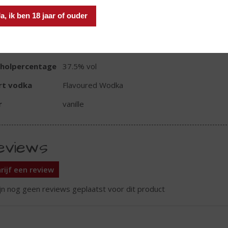
TIKETINFORMATIE
Ja, ik ben 18 jaar of ouder
d van Herkomst
Polen
oud
70 CL
oholpercentage
37.5% vol
rt vodka
Flavoured Wodka
r
vanille
eviews
rijf een review
ijn nog geen reviews geplaatst voor dit product