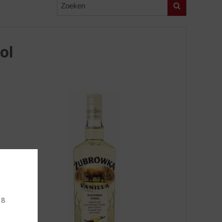
Zoeken
ol
18