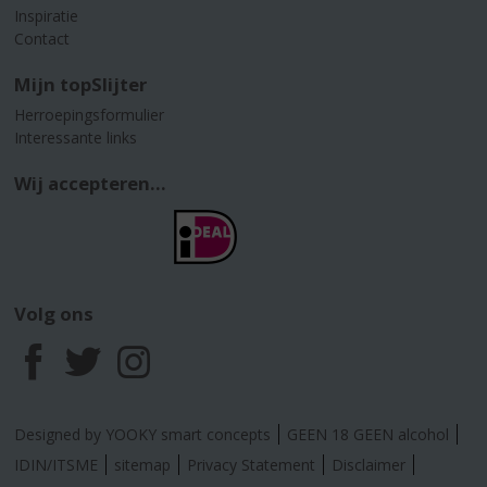
Inspiratie
Contact
Mijn topSlijter
Herroepingsformulier
Interessante links
Wij accepteren...
Volg ons
F
T
I
a
w
n
Designed by YOOKY smart concepts
GEEN 18 GEEN alcohol
c
i
s
IDIN/ITSME
sitemap
Privacy Statement
Disclaimer