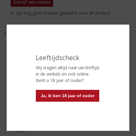
Schrijf een review
Er zijn nog geen reviews geplaatst voor dit product
EXCL. BTW
INCL. BTW
AANBIEDINGEN
Leeftijdscheck
WIJN VAN DE MAAND
Wij vragen altijd naar uw leeftijd,
WHISKY VAN DE MAAND
in de winkels en ook online.
RUM VAN DE MAAND
Bent u 18 jaar of ouder?
BIER VAN DE MAAND
SPIRIT VAN DE MAAND
Ja, ik ben 18 jaar of ouder
EXCLUSIEF TOPSLIJTER
WIJN
WHISKY
BIER