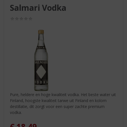
S
Salmari Vodka
p
r
(0,0
i
/
n
5)
g
n
a
a
r
d
e
n
a
v
i
Pure, heldere en hoge kwaliteit vodka. Het beste water uit
g
Finland, hoogste kwaliteit tarwe uit Finland en kolom
a
destillatie, dit zorgt voor een super zachte premium
t
vodka.
i
e
€
18,49