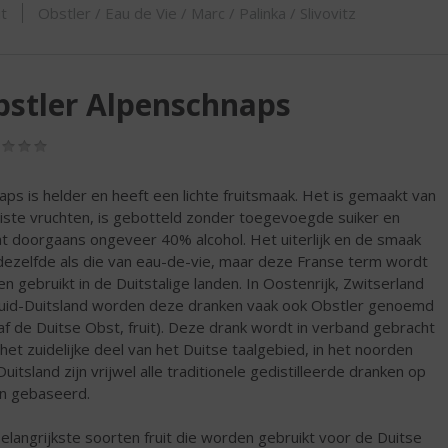
SHOP
t
Obstler / Eau de Vie / Marc / Palinka / Slivovitz
stler Alpenschnaps
(0,0
/
5)
aps is helder en heeft een lichte fruitsmaak. Het is gemaakt van
iste vruchten, is gebotteld zonder toegevoegde suiker en
t doorgaans ongeveer 40% alcohol. Het uiterlijk en de smaak
 dezelfde als die van eau-de-vie, maar deze Franse term wordt
en gebruikt in de Duitstalige landen. In Oostenrijk, Zwitserland
uid-Duitsland worden deze dranken vaak ook Obstler genoemd
af de Duitse Obst, fruit). Deze drank wordt in verband gebracht
het zuidelijke deel van het Duitse taalgebied, in het noorden
Duitsland zijn vrijwel alle traditionele gedistilleerde dranken op
n gebaseerd.
elangrijkste soorten fruit die worden gebruikt voor de Duitse