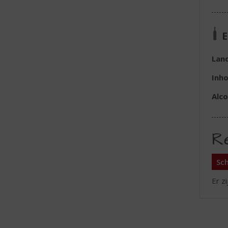
E
Lan
Inh
Alc
R
Sch
Er z