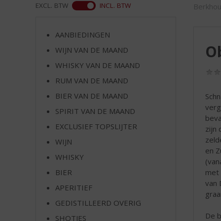
d
WEB
EXCL. BTW
INCL. BTW
Berkhou
S
p
r
AANBIEDINGEN
i
Ob
WIJN VAN DE MAAND
n
WHISKY VAN DE MAAND
g
n
RUM VAN DE MAAND
a
BIER VAN DE MAAND
Schn
a
verg
r
SPIRIT VAN DE MAAND
beva
d
EXCLUSIEF TOPSLIJTER
zijn
e
zeld
WIJN
n
en Z
a
WHISKY
(van
v
met 
BIER
i
van 
g
APERITIEF
graa
a
GEDISTILLEERD OVERIG
t
De b
SHOTJES
i