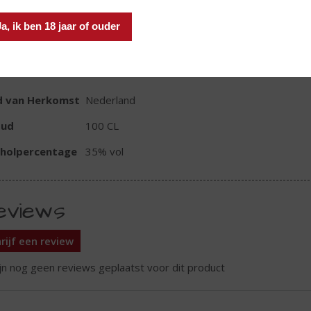
Ja, ik ben 18 jaar of ouder
TIKETINFORMATIE
d van Herkomst
Nederland
oud
100 CL
oholpercentage
35% vol
eviews
rijf een review
ijn nog geen reviews geplaatst voor dit product