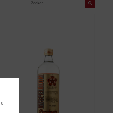
Zoeken
18