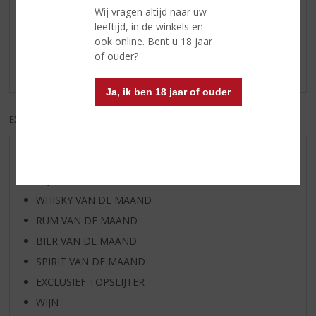
Reviews
Wij vragen altijd naar uw
leeftijd, in de winkels en
ook online. Bent u 18 jaar
Schrijf een review
of ouder?
Er zijn nog geen reviews geplaatst voor dit product
Ja, ik ben 18 jaar of ouder
EXCL. BTW
INCL. BTW
AANBIEDINGEN
WIJN VAN DE MAAND
WHISKY VAN DE MAAND
RUM VAN DE MAAND
BIER VAN DE MAAND
SPIRIT VAN DE MAAND
EXCLUSIEF TOPSLIJTER
WIJN