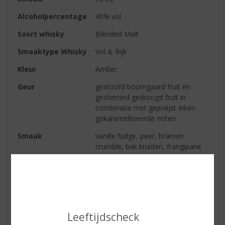
Alcoholpercentage
40% vol
Soort whisky
Blended Malt
Smaaktype Whisky
Vol & Rijk
Kleur
Amber
Geur
gestoofd boomgaard fruit en
gesherried gedroogd fruit in
combinatie met gepolijst eiken
gekaramelliseerde noten
Smaak
vanille fudge, peer, bramen
crumble, bak kruiden, frangipane
en gekaramelliseerde appel
Afdronk
een vleugje tabak op een droge
finish met lichte tonen van zoete
kruiden
Leeftijdscheck