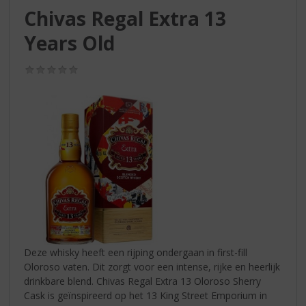
S
Chivas Regal Extra 13
p
r
Years Old
i
n
(0,0
g
/
n
5)
a
a
r
d
e
n
a
v
i
g
a
Deze whisky heeft een rijping ondergaan in first-fill
t
Oloroso vaten. Dit zorgt voor een intense, rijke en heerlijk
i
drinkbare blend. Chivas Regal Extra 13 Oloroso Sherry
e
Cask is geïnspireerd op het 13 King Street Emporium in