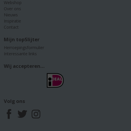
Webshop
Over ons
Nieuws
Inspiratie
Contact
Mijn topSlijter
Herroepingsformulier
Interessante links
Wij accepteren...
Volg ons
F
T
I
a
w
n