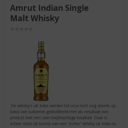
S
Amrut Indian Single
p
r
Malt Whisky
i
n
(0,0
g
/
n
5)
a
a
r
d
e
n
a
v
i
g
a
.De whisky's uit India werden tot voor kort nog steeds op
t
basis van suikerriet gedistilleerd met als resultaat een
i
product met een zeer twijfelachtige kwaliteit. Daar is
e
echter sinds de komst van een "echte" whisky uit India nu