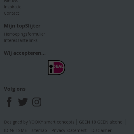
Nieuws
Inspiratie
Contact
Mijn topSlijter
Herroepingsformulier
Interessante links
Wij accepteren...
Volg ons
F
T
I
a
w
n
Designed by YOOKY smart concepts
GEEN 18 GEEN alcohol
c
i
s
IDIN/ITSME
sitemap
Privacy Statement
Disclaimer