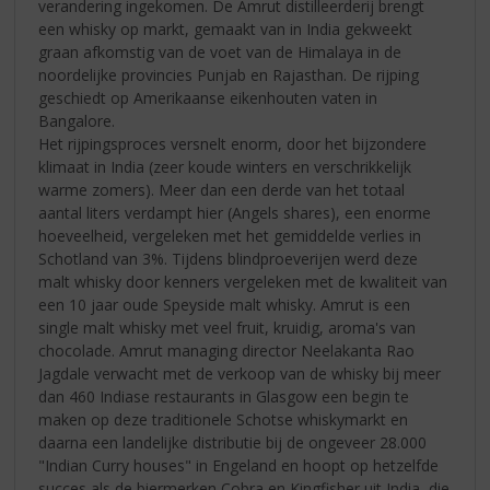
verandering ingekomen. De Amrut distilleerderij brengt
een whisky op markt, gemaakt van in India gekweekt
graan afkomstig van de voet van de Himalaya in de
noordelijke provincies Punjab en Rajasthan. De rijping
geschiedt op Amerikaanse eikenhouten vaten in
Bangalore.
Het rijpingsproces versnelt enorm, door het bijzondere
klimaat in India (zeer koude winters en verschrikkelijk
warme zomers). Meer dan een derde van het totaal
aantal liters verdampt hier (Angels shares), een enorme
hoeveelheid, vergeleken met het gemiddelde verlies in
Schotland van 3%. Tijdens blindproeverijen werd deze
malt whisky door kenners vergeleken met de kwaliteit van
een 10 jaar oude Speyside malt whisky. Amrut is een
single malt whisky met veel fruit, kruidig, aroma's van
chocolade. Amrut managing director Neelakanta Rao
Jagdale verwacht met de verkoop van de whisky bij meer
dan 460 Indiase restaurants in Glasgow een begin te
maken op deze traditionele Schotse whiskymarkt en
daarna een landelijke distributie bij de ongeveer 28.000
"Indian Curry houses" in Engeland en hoopt op hetzelfde
succes als de biermerken Cobra en Kingfisher uit India, die