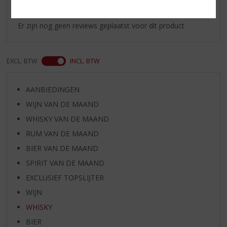
Schrijf een review
Er zijn nog geen reviews geplaatst voor dit product
EXCL. BTW
INCL. BTW
AANBIEDINGEN
WIJN VAN DE MAAND
WHISKY VAN DE MAAND
RUM VAN DE MAAND
BIER VAN DE MAAND
SPIRIT VAN DE MAAND
EXCLUSIEF TOPSLIJTER
WIJN
WHISKY
BIER