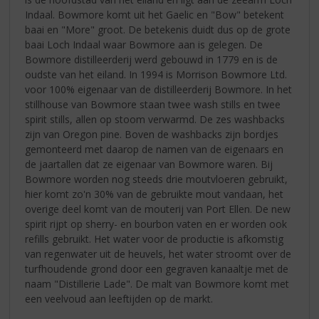
Indaal. Bowmore komt uit het Gaelic en "Bow" betekent
baai en "More" groot. De betekenis duidt dus op de grote
baai Loch Indaal waar Bowmore aan is gelegen. De
Bowmore distilleerderij werd gebouwd in 1779 en is de
oudste van het eiland. In 1994 is Morrison Bowmore Ltd.
voor 100% eigenaar van de distilleerderij Bowmore. In het
stillhouse van Bowmore staan twee wash stills en twee
spirit stills, allen op stoom verwarmd. De zes washbacks
zijn van Oregon pine. Boven de washbacks zijn bordjes
gemonteerd met daarop de namen van de eigenaars en
de jaartallen dat ze eigenaar van Bowmore waren. Bij
Bowmore worden nog steeds drie moutvloeren gebruikt,
hier komt zo'n 30% van de gebruikte mout vandaan, het
overige deel komt van de mouterij van Port Ellen. De new
spirit rijpt op sherry- en bourbon vaten en er worden ook
refills gebruikt. Het water voor de productie is afkomstig
van regenwater uit de heuvels, het water stroomt over de
turfhoudende grond door een gegraven kanaaltje met de
naam "Distillerie Lade". De malt van Bowmore komt met
een veelvoud aan leeftijden op de markt.