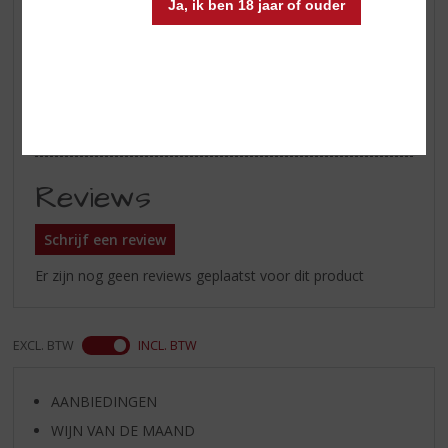
Ja, ik ben 18 jaar of ouder
kopen of bestellen ?
Of weten waar te koop is in de
buurt van Zutphen,Holten,
Deventer, Apeldoorn ?
Te koop in onze slijterij tussen
Overijssel en Gelderland
Reviews
Schrijf een review
Er zijn nog geen reviews geplaatst voor dit product
EXCL. BTW
INCL. BTW
AANBIEDINGEN
WIJN VAN DE MAAND