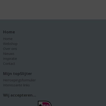
Home
Home
Webshop
Over ons
Nieuws
Inspiratie
Contact
Mijn topSlijter
Herroepingsformulier
Interessante links
Wij accepteren...