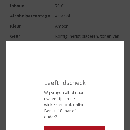
Inhoud
70 CL
Alcoholpercentage
43% vol
Kleur
Amber
Geur
Romig, herfst bladeren, tonen van
heide, houtsvuur, karamel en
toffee, zacht fruit en rokerige
aroma's.
Smaak
Fijn en delicaat, aroma's van
chocolade, ziltigheid, zacht citrus
fruit en mooie rokerige tonen
Leeftijdscheck
Afdronk
Lange complexe bloemige
Wij vragen altijd naar
afdronk een mooie balans in de
uw leeftijd, in de
fraai terugkerende ziltige tonen
winkels en ook online.
met aroma's van toffee, zacht
Bent u 18 jaar of
fruit en chocolade.
ouder?
Serveertip
Wilt u Bowmore 18 Years Old
Islay Single Malt Whiksy online