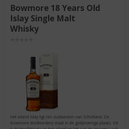
S
Bowmore 18 Years Old
p
r
Islay Single Malt
i
n
Whisky
g
n
(0,0
a
/
5)
a
r
d
e
n
a
v
i
g
a
t
i
Het eiland Islay ligt ten zuidwesten van Schotland. De
e
Bowmore distilleerderij staat in de gelijknamige plaats. Dit
is de hoofdstad van het eiland en ligt aan de zeearm Loch