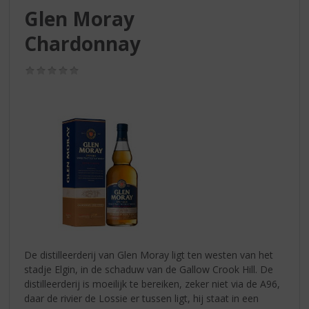
S
Glen Moray
p
r
Chardonnay
i
n
(0,0
g
/
n
5)
a
a
r
d
e
n
a
v
i
g
a
De distilleerderij van Glen Moray ligt ten westen van het
t
stadje Elgin, in de schaduw van de Gallow Crook Hill. De
i
distilleerderij is moeilijk te bereiken, zeker niet via de A96,
e
daar de rivier de Lossie er tussen ligt, hij staat in een