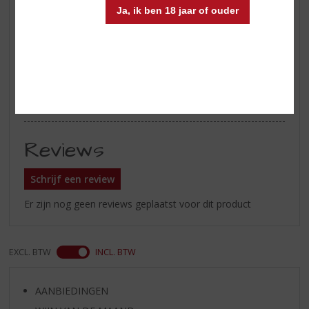
Ja, ik ben 18 jaar of ouder
butterscotch, vanille, honing,
noten en gerstemout
Afdronk
Tonen van vanille en noten
gezelschap van kaneel, bloemen
en aanhoudende accenten van
getoast eikenhout.
Reviews
Schrijf een review
Er zijn nog geen reviews geplaatst voor dit product
EXCL. BTW
INCL. BTW
AANBIEDINGEN