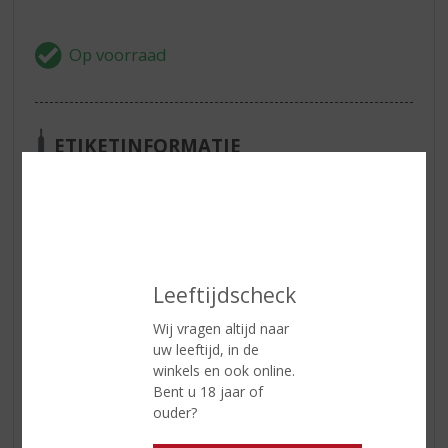
ETIKETINFORMATIE
Land van Herkomst
Schotland
Regio
Speyside
Alcoholpercentage
40% vol
Leeftijdscheck
Kleur
Helder goud.
Geur
Fris en zuiver met aroma’s van
Wij vragen altijd naar
appels, perendrups, rijke
uw leeftijd, in de
citroentaart, fruitkauwgom en
winkels en ook online.
kaneelsuiker.
Bent u 18 jaar of
ouder?
Smaak
Zacht en romig met tonen van
gekarameliseerd fruit, wijndruiven,