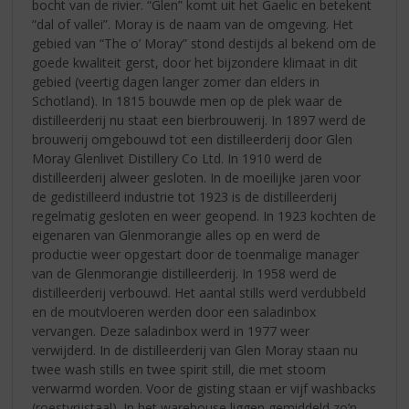
bocht van de rivier. “Glen” komt uit het Gaelic en betekent
“dal of vallei”. Moray is de naam van de omgeving. Het
gebied van “The o’ Moray” stond destijds al bekend om de
goede kwaliteit gerst, door het bijzondere klimaat in dit
gebied (veertig dagen langer zomer dan elders in
Schotland). In 1815 bouwde men op de plek waar de
distilleerderij nu staat een bierbrouwerij. In 1897 werd de
brouwerij omgebouwd tot een distilleerderij door Glen
Moray Glenlivet Distillery Co Ltd. In 1910 werd de
distilleerderij alweer gesloten. In de moeilijke jaren voor
de gedistilleerd industrie tot 1923 is de distilleerderij
regelmatig gesloten en weer geopend. In 1923 kochten de
eigenaren van Glenmorangie alles op en werd de
productie weer opgestart door de toenmalige manager
van de Glenmorangie distilleerderij. In 1958 werd de
distilleerderij verbouwd. Het aantal stills werd verdubbeld
en de moutvloeren werden door een saladinbox
vervangen. Deze saladinbox werd in 1977 weer
verwijderd. In de distilleerderij van Glen Moray staan nu
twee wash stills en twee spirit still, die met stoom
verwarmd worden. Voor de gisting staan er vijf washbacks
(roestvrijstaal). In het warehouse liggen gemiddeld zo’n