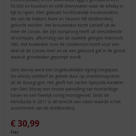
50.000 ex-bourbon en refill sherryvaten waar de whisky in
ligt te rijpen. Men gebruikt hoofdzakelijk bourbonvaten,
die van de Makers Mark en Heaven Hill distilleerderij
gekocht worden. Het brouwwater komt vanzelf uit de
rivier de Lossie, die zijn oorsprong heeft uit verschillende
stroompjes, afkomstig van de zuidelijk gelegen Mannoch
Hills. Het koelwater voor de condensors komt voor een
deel uit de Lossie rivier en uit een geboord gat in de grond
waaruit grondwater gepompt wordt.
Glen Moray werd een ongebruikelijke rijping toegepast.
De whisky verbleef de gehele duur op chardonnayvaten
uit de Bourgogne. Het geeft het zachte Speyside-karakter
van Glen Moray een mooie aanvulling van nootachtige
tonen en een heerlijk romig mondgevoel. Sinds de
introductie in 2011 is dit terecht een vaste waarde in het
assortiment van de distilleerderij.
€
30,99
Fles