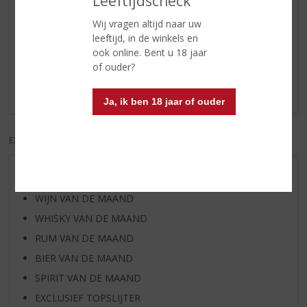
Leeftijdscheck
Wij vragen altijd naar uw
Reviews
leeftijd, in de winkels en
ook online. Bent u 18 jaar
of ouder?
Schrijf een review
Er zijn nog geen reviews geplaatst voor dit product
Ja, ik ben 18 jaar of ouder
EXCL. BTW
INCL. BTW
AANBIEDINGEN
WIJN VAN DE MAAND
WHISKY VAN DE MAAND
RUM VAN DE MAAND
BIER VAN DE MAAND
SPIRIT VAN DE MAAND
EXCLUSIEF TOPSLIJTER