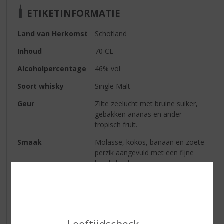
ETIKETINFORMATIE
Land van Herkomst
Schotland
Inhoud
70 CL
Alcoholpercentage
46% vol
Soort whisky
Single Malt
Geur
Zilte zeelucht met bruine suiker,
gebakken ananas en ander
tropisch fruit.
Smaak
Molasse, kokos, banaan en zoete
perzik aangevuld met een fijne
kruidigheid.
Afdronk
De maritieme tonen van
Campbeltown whisky blijven
hangen aangevuld rijp fruit en
kruiden.