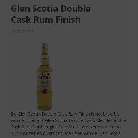
S
Glen Scotia Double
p
r
Cask Rum Finish
i
n
(0,0
g
/
n
5)
a
a
r
d
e
n
a
v
i
g
a
De Glen Scotia Double Cask Rum Finish is het broertje
t
van de populaire Glen Scotia Double Cask. Met de Double
i
Cask Rum Finish begint Glen Scotia een serie waarin ze
e
hun kwaliteit en diversiteit laten zien van de Glen Scotia