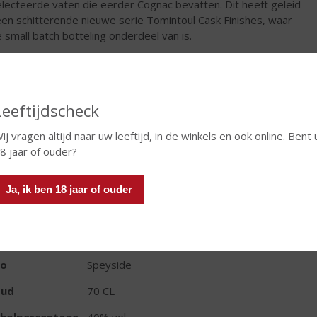
lecteerde vaten die eerder Cognac bevatten. Dit heeft geleid
een schitterende nieuwe serie Tomintoul Cask Finishes, waar
 small batch botteling onderdeel van is.
€
48,99
Fles
Leeftijdscheck
ij vragen altijd naar uw leeftijd, in de winkels en ook online. Bent 
8 jaar of ouder?
Ja, ik ben 18 jaar of ouder
TIKETINFORMATIE
d van Herkomst
Schotland
io
Speyside
oud
70 CL