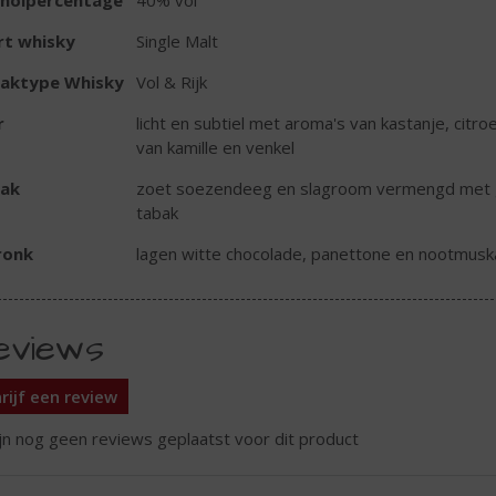
oholpercentage
40% vol
rt whisky
Single Malt
aktype Whisky
Vol & Rijk
r
licht en subtiel met aroma's van kastanje, citr
van kamille en venkel
ak
zoet soezendeeg en slagroom vermengd met ge
tabak
ronk
lagen witte chocolade, panettone en nootmus
eviews
rijf een review
ijn nog geen reviews geplaatst voor dit product