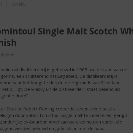
SHOP
t
Whisky
mintoul Single Malt Scotch W
nish
(0,0
/
5)
omintoul distilleerderij is gebouwd in 1965 aan de rand van de
ngorms, een schitterend natuurgebied. De distilleerderij is
oemd naar het hoogste dorp in de Highlands van Schotland,
het bij ligt. De whisky uit de distilleerderij staat bekend als
 gentle dram”.
er Distiller Robert Fleming creëerde zeven kleine batch-
elingen door vaten Tomintoul single malt te selecteren, gerijpt
itzonderlijke ex-bourbon Amerikaanse eikenhouten vaten, die
olgens worden gehuwd en gefinisht in met de hand