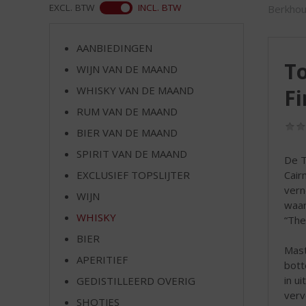
d
WEB
EXCL. BTW
INCL. BTW
Berkhou
S
p
r
AANBIEDINGEN
i
To
WIJN VAN DE MAAND
n
WHISKY VAN DE MAAND
Fi
g
n
RUM VAN DE MAAND
a
BIER VAN DE MAAND
a
r
SPIRIT VAN DE MAAND
De T
d
Cair
EXCLUSIEF TOPSLIJTER
e
vern
WIJN
n
waar 
a
WHISKY
“The
v
BIER
i
Mast
g
APERITIEF
bott
a
in u
GEDISTILLEERD OVERIG
t
verv
SHOTJES
i