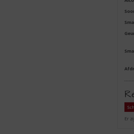
Alc
Soo
Sma
Geu
Sma
Afd
R
Sch
Er z