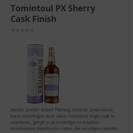
S
Tomintoul PX Sherry
p
r
Cask Finish
i
n
(0,0
g
/
n
5)
a
a
r
d
e
n
a
v
i
g
a
Master Distiller Robert Fleming creëerde zeven kleine
t
batch-bottelingen door vaten Tomintoul single malt te
i
selecteren, gerijpt in uitzonderlijke ex-bourbon
e
Amerikaanse eikenhouten vaten, die vervolgens worden