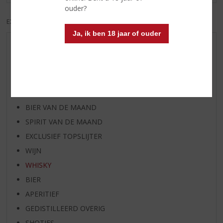
ouder?
EXCL. BTW
INCL. BTW
Ja, ik ben 18 jaar of ouder
AANBIEDINGEN
WIJN VAN DE MAAND
WHISKY VAN DE MAAND
RUM VAN DE MAAND
BIER VAN DE MAAND
SPIRIT VAN DE MAAND
EXCLUSIEF TOPSLIJTER
WIJN
WHISKY
BIER
APERITIEF
GEDISTILLEERD OVERIG
SHOTJES