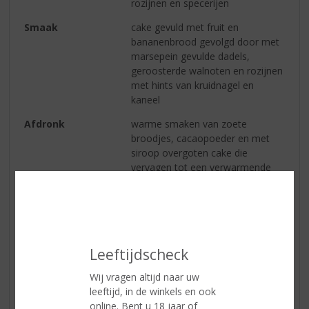
rozijnen en specerijen
Smaak
cake gevuld met fruit en
bananenbrood gevolgd door met
marsepein gevulde dadels,
geroosterde walnoten en rozijnen
met hints van kruidnagel en
kaneel
Afdronk
warme smaken van zoete
broodjes, cacaopoeder en met
siroop overgoten cake die
vervagen tot een verwarmende
eik en tabak wat blijft hangen
Reviews
Leeftijdscheck
Schrijf een review
Wij vragen altijd naar uw
Er zijn nog geen reviews geplaatst voor dit product
leeftijd, in de winkels en ook
online. Bent u 18 jaar of