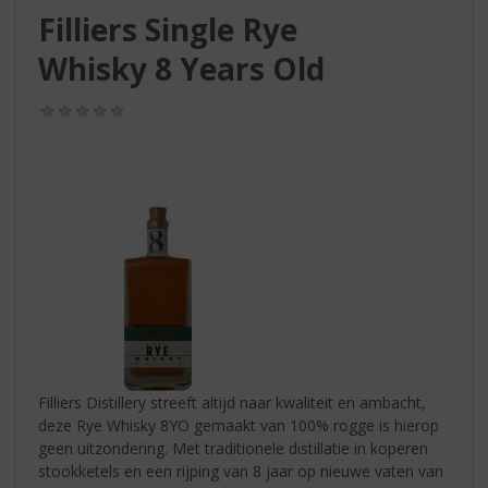
S
Filliers Single Rye
p
r
Whisky 8 Years Old
i
n
(0,0
g
/
n
5)
a
a
r
d
e
n
a
v
i
g
a
Filliers Distillery streeft altijd naar kwaliteit en ambacht,
t
deze Rye Whisky 8YO gemaakt van 100% rogge is hierop
i
geen uitzondering. Met traditionele distillatie in koperen
e
stookketels en een rijping van 8 jaar op nieuwe vaten van