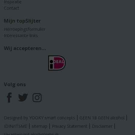
Inspiratie
Contact
Mijn topSlijter
Herroepingsformulier
Interessante links
Wij accepteren...
Volg ons
F
T
I
a
w
n
Designed by YOOKY smart concepts
GEEN 18 GEEN alcohol
c
i
s
IDIN/ITSME
sitemap
Privacy Statement
Disclaimer
Verantwoord alcoholgebruik