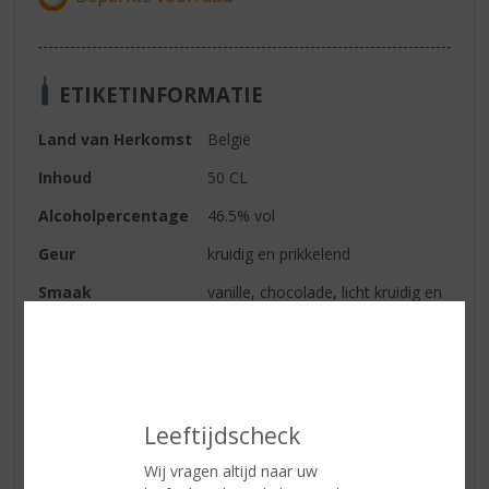
ETIKETINFORMATIE
Land van Herkomst
België
Inhoud
50 CL
Alcoholpercentage
46.5% vol
Geur
kruidig en prikkelend
Smaak
vanille, chocolade, licht kruidig en
zwarte peper
Afdronk
lang en warm
Reviews
Leeftijdscheck
Wij vragen altijd naar uw
Schrijf een review