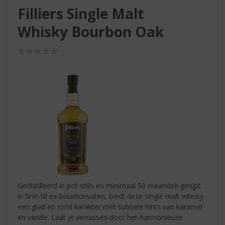
S
Filliers Single Malt
p
r
Whisky Bourbon Oak
i
n
(0,0
g
/
n
5)
a
a
r
d
e
n
a
v
i
g
a
Gedistilleerd in pot stills en minimaal 50 maanden gerijpt
t
in first-fill ex-bourbonvaten, biedt deze single malt whisky
i
een glad en rond karakter met subtiele hints van karamel
e
en vanille. Laat je verrassen door het harmonieuze