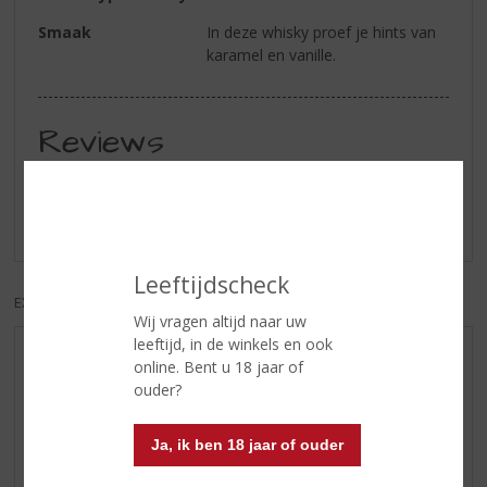
Smaak
In deze whisky proef je hints van
karamel en vanille.
Reviews
Schrijf een review
Er zijn nog geen reviews geplaatst voor dit product
Leeftijdscheck
EXCL. BTW
INCL. BTW
Wij vragen altijd naar uw
leeftijd, in de winkels en ook
AANBIEDINGEN
online. Bent u 18 jaar of
ouder?
WIJN VAN DE MAAND
WHISKY VAN DE MAAND
Ja, ik ben 18 jaar of ouder
RUM VAN DE MAAND