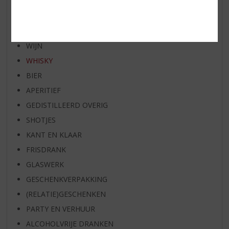
BIER VAN DE MAAND
SPIRIT VAN DE MAAND
EXCLUSIEF TOPSLIJTER
WIJN
WHISKY
BIER
APERITIEF
GEDISTILLEERD OVERIG
SHOTJES
KANT EN KLAAR
FRISDRANK
GLASWERK
GESCHENKVERPAKKING
(RELATIE)GESCHENKEN
PARTY EN VERHUUR
ALCOHOLVRIJE DRANKEN