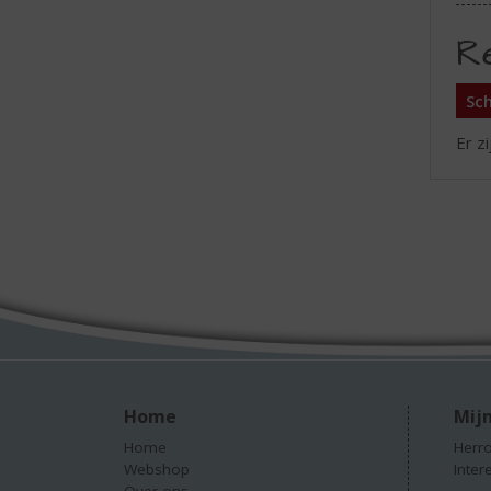
R
Sch
Er z
Home
Mijn
Home
Herro
Webshop
Inter
Over ons