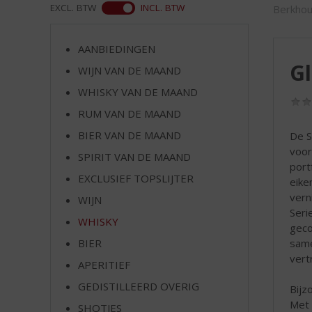
d
WEB
EXCL. BTW
INCL. BTW
Berkhou
S
p
r
AANBIEDINGEN
i
Gl
WIJN VAN DE MAAND
n
WHISKY VAN DE MAAND
g
n
RUM VAN DE MAAND
a
BIER VAN DE MAAND
De S
a
voor
r
SPIRIT VAN DE MAAND
port
d
EXCLUSIEF TOPSLIJTER
eike
e
vern
WIJN
n
Seri
a
WHISKY
geco
v
same
BIER
i
vert
g
APERITIEF
a
GEDISTILLEERD OVERIG
Bijz
t
Met 
SHOTJES
i