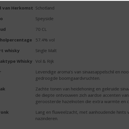
d van Herkomst
Schotland
io
Speyside
oud
70 CL
oholpercentage
57.4% vol
rt whisky
Single Malt
aktype Whisky
Vol & Rijk
r
Levendige aroma’s van sinaasappelschil en no
gedroogde boomgaardvruchten.
ak
Zachte tonen van heidehoning en gekruide sina
de diepte ontvouwen zich aardse accenten van 
geroosterde hazelnoten die extra warmte en c
ronk
Lang en fluweelzacht, met aanhoudende hints va
nazinderen.