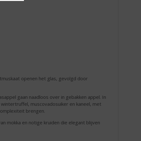
otmuskaat openen het glas, gevolgd door
asappel gaan naadloos over in gebakken appel. In
wintertruffel, muscovadosuiker en kaneel, met
omplexiteit brengen.
n mokka en notige kruiden die elegant blijven