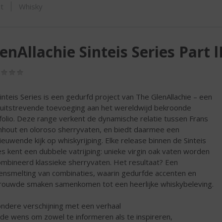
SHOP
t
Whisky
enAllachie Sinteis Series Part l
(0,0
/
5)
inteis Series is een gedurfd project van The GlenAllachie – een
uitstrevende toevoeging aan het wereldwijd bekroonde
folio. Deze range verkent de dynamische relatie tussen Frans
nhout en oloroso sherryvaten, en biedt daarmee een
ieuwende kijk op whiskyrijping. Elke release binnen de Sinteis
es kent een dubbele vatrijping: unieke virgin oak vaten worden
mbineerd klassieke sherryvaten. Het resultaat? Een
nsmelting van combinaties, waarin gedurfde accenten en
rouwde smaken samenkomen tot een heerlijke whiskybeleving.
ondere verschijning met een verhaal
de wens om zowel te informeren als te inspireren,