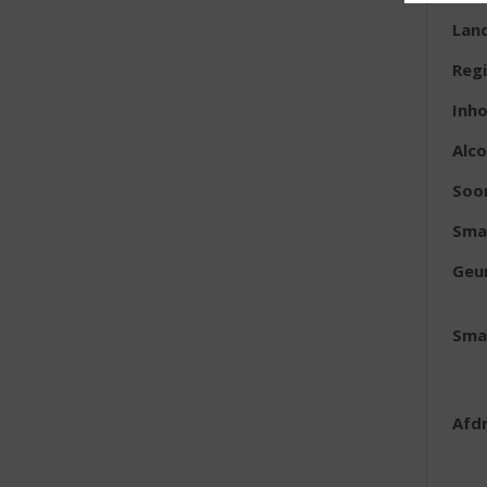
Lan
Reg
Inh
Alc
Soo
Sma
Geu
Sma
Afd