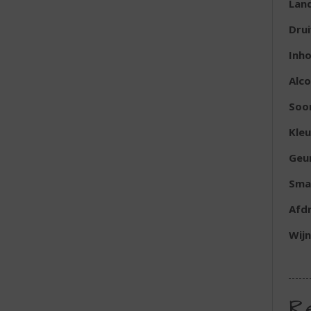
Lan
Dru
Inh
Alc
Soor
Kleu
Geu
Sma
Afd
Wijn
R