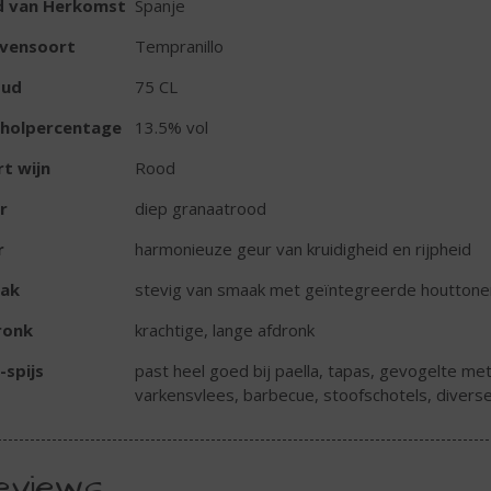
d van Herkomst
Spanje
ivensoort
Tempranillo
oud
75 CL
oholpercentage
13.5% vol
t wijn
Rood
r
diep granaatrood
r
harmonieuze geur van kruidigheid en rijpheid
ak
stevig van smaak met geïntegreerde houttonen 
ronk
krachtige, lange afdronk
-spijs
past heel goed bij paella, tapas, gevogelte met 
varkensvlees, barbecue, stoofschotels, divers
eviews