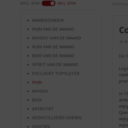
d
WEB
EXCL. BTW
INCL. BTW
Berkhou
S
p
r
AANBIEDINGEN
i
Co
WIJN VAN DE MAAND
n
WHISKY VAN DE MAAND
g
n
RUM VAN DE MAAND
a
BIER VAN DE MAAND
De G
a
r
SPIRIT VAN DE MAAND
Lega
d
EXCLUSIEF TOPSLIJTER
Vani
e
prui
WIJN
n
a
WHISKY
In 1
v
BIER
ambi
i
wijn
g
APERITIEF
Quin
a
GEDISTILLEERD OVERIG
wijn
t
wijn
SHOTJES
i