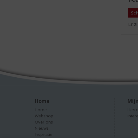
Sch
Er z
Home
Mijn
Home
Herro
Webshop
Inter
Over ons
Nieuws
Inspiratie