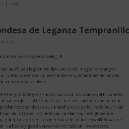
SHOP
t
Wijn
ndesa de Leganza Tempranill
(0,0
/
5)
rote Hamersma beoordeling: 8.
nza heeft een legaat van flink wat eiken mogen ontvangen.
lle, zoete specerijen op een bedje van geflambeerde kersen,
men en mellow tannines.
999 begon Bodegas Faustino aan wat misschien wel hun meest
tieuze project zal blijken te zijn, met de aankoop van een oud
goed in het noorden van La Mancha van 550 ha, in de buurt van
tanar de la Orden. Dit deel van La Mancha, met glooiende
gaarden, bezat reeds enige reputatie voor de kwaliteit van de
en. Na het wijngoed verworven te hebben, investeerde