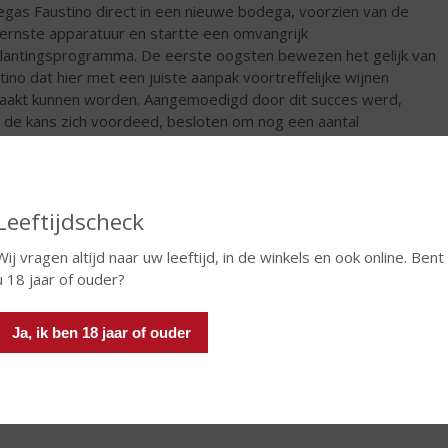
gas Faustino direct in een nieuwe bodega, voorzien van de
rnste apparatuur en startte een omvangrijk
lantingsprogramma. De eerste oogsten bewezen het gelijk van
tino dat hier met een juiste aanpak voortreffelijke wijnen
akt kunnen worden. Aangemoedigd door dit succes werd,
 de kans zich voordeed, besloten om nog een aantal
renzende percelen ter grootte van bijna 600 ha bij te kopen,
t het wijngoed inmiddels bijna 1100 ha meet.
€
6,49
Leeftijdscheck
Fles
Wij vragen altijd naar uw leeftijd, in de winkels en ook online. Bent
u 18 jaar of ouder?
Ja, ik ben 18 jaar of ouder
TIKETINFORMATIE