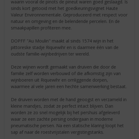
waarin vooral de pinots de pineut waren goed geslaagd. Is
sinds kort getooid met het goedkeuringsvignet Haute
Valeur Environnementale. Geproduceerd met respect voor
natuur en omgeving en de belendende percelen. En de
smaakpapillen profiteren mee.
DOPFF "Au Moulin" maakt al sinds 1574 wijn in het
pittoreske stadje Riquewihr en is daarmee één van de
oudste familie-wijnbedrijven ter wereld.
Deze wijnen wordt gemaakt van druiven die door de
familie zelf worden verbouwd of die afkomstig zijn van
wijnboeren uit Riquewihr en omliggende dorpen,
waarmee al vele jaren een hechte samenwerking bestaat.
De druiven worden met de hand geoogst en verzameld in
kleine mandjes, zodat ze perfect intact blijven. Dan
worden ze zo snel mogelijk bij het pershuis afgeleverd
waar ze een zachte persing ondergaan in moderne
pneumatische persen. Na een statische klaring loopt het
sap af naar de roestvrijstalen vergistingstanks.