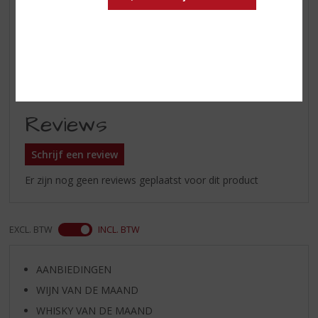
voorgerechten, zoals uientaart,
tarte flambée en slakken
Serveertip
bij voorkeur gekoeld serveren op
10 °C
Reviews
Schrijf een review
Er zijn nog geen reviews geplaatst voor dit product
EXCL. BTW
INCL. BTW
AANBIEDINGEN
WIJN VAN DE MAAND
WHISKY VAN DE MAAND