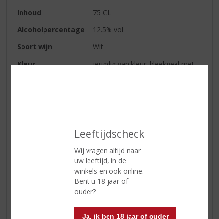
Inhoud
75 CL
Alcoholpercentage
12.5% vol
Soort wijn
Wit
Kleur
jeugdig van kleur: bleekgeel met
heldergroene reflecties
Geur
frisse, levendige geur, floraal
(appelbloesem) en een discrete
fruitigheid (witte wijngaardperzik,
peer, meloen)
Leeftijdscheck
Smaak
soepel, fris en droog van smaak
met aangename frisse
Wij vragen altijd naar
vruchtenzuren
uw leeftijd, in de
winkels en ook online.
Wijn-spijs
heerlijk bij verse witte asperges,
Bent u 18 jaar of
zoetwatervis, bij wit vlees (in het
ouder?
bijzonder bij gevogelte in een
saus van witte wijn en room) en
Ja, ik ben 18 jaar of ouder
bij alle traditionele Elzasser