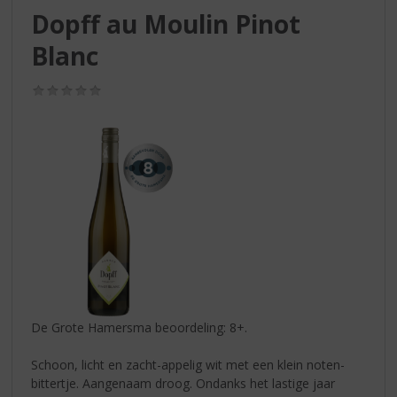
S
Dopff au Moulin Pinot
p
r
Blanc
i
n
(0,0
g
/
n
5)
a
a
r
d
e
n
a
v
i
g
a
De Grote Hamersma beoordeling: 8+.
t
i
Schoon, licht en zacht-appelig wit met een klein noten-
e
bittertje. Aangenaam droog. Ondanks het lastige jaar