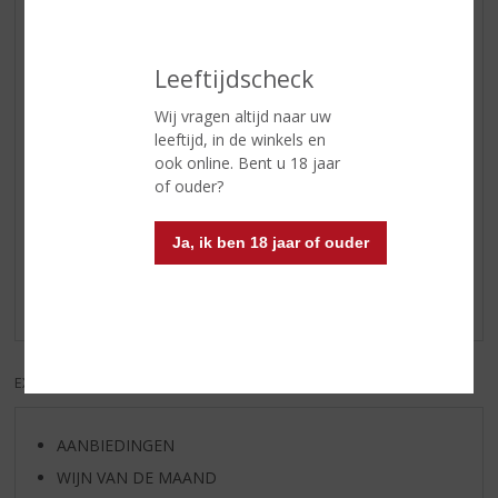
bessen en kersen. In de mond is
de wijn elegant, rond
gestructureerd en soepel.
Leeftijdscheck
Wijn-spijs
Te serveren bij charcuterie, wit
Wij vragen altijd naar uw
vlees en zachte kazen.
leeftijd, in de winkels en
ook online. Bent u 18 jaar
of ouder?
Reviews
Ja, ik ben 18 jaar of ouder
Schrijf een review
Er zijn nog geen reviews geplaatst voor dit product
EXCL. BTW
INCL. BTW
AANBIEDINGEN
WIJN VAN DE MAAND