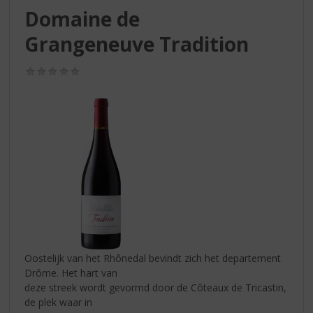
S
Domaine de
p
r
Grangeneuve Tradition
i
n
(0,0
g
/
n
5)
a
a
r
d
e
n
a
v
i
g
a
Oostelijk van het Rhônedal bevindt zich het departement
t
Drôme. Het hart van
i
deze streek wordt gevormd door de Côteaux de Tricastin,
e
de plek waar in