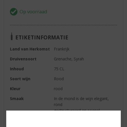
ETIKETINFORMATIE
Land van Herkomst
Frankrijk
Druivensoort
Grenache, Syrah
Inhoud
75 CL
Soort wijn
Rood
Kleur
rood
Smaak
In de mond is de wijn elegant,
rond
gestructureerd en soepel.
Afdronk
In de neus domineren aroma’s
van klein rood fruit als