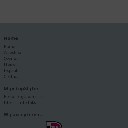
Home
Home
Webshop
Over ons
Nieuws
Inspiratie
Contact
Mijn topSlijter
Herroepingsformulier
Interessante links
Wij accepteren...