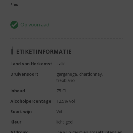
Fles
ETIKETINFORMATIE
Land van Herkomst
Italië
Druivensoort
garganega, chardonnay,
trebbiano
Inhoud
75 CL
Alcoholpercentage
12.5% vol
Soort wijn
Wit
Kleur
licht geel
Afdronk
De wijn geurt en smaakt intens en