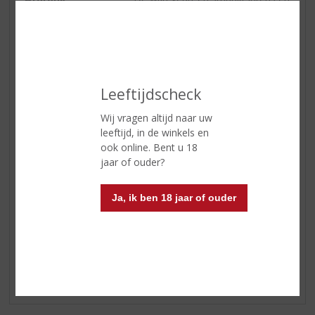
complex naar bloemen als acacia
en
jasmijn, stuift aroma’s van
ananas, grapefruit en sinaasappel.
Zacht fris
met een mooie balans en prachtig
Leeftijdscheck
Italiaans bittertje in de afdronk.
Wij vragen altijd naar uw
Serveertip
Heerlijk als aperitief of bij
leeftijd, in de winkels en
uiteenlopende gerechten. In het
ook online. Bent u 18
bijzonder
jaar of ouder?
lekker bij krab of coquilles.
Ja, ik ben 18 jaar of ouder
Reviews
Schrijf een review
Er zijn nog geen reviews geplaatst voor dit product