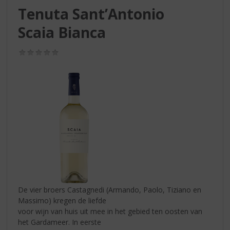
S
Tenuta Sant’Antonio
p
r
Scaia Bianca
i
n
(0,0
g
/
n
5)
a
a
r
d
e
n
a
v
i
g
a
De vier broers Castagnedi (Armando, Paolo, Tiziano en
t
Massimo) kregen de liefde
i
voor wijn van huis uit mee in het gebied ten oosten van
e
het Gardameer. In eerste