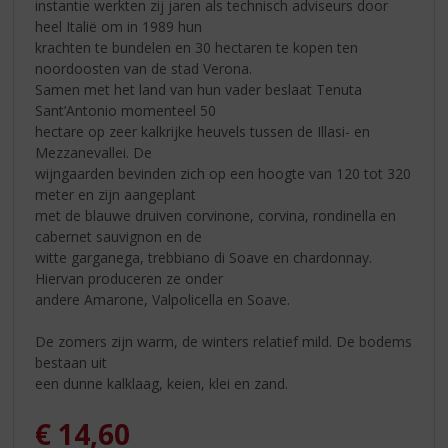
instantie werkten zij jaren als technisch adviseurs door
heel Italië om in 1989 hun
krachten te bundelen en 30 hectaren te kopen ten
noordoosten van de stad Verona.
Samen met het land van hun vader beslaat Tenuta
Sant’Antonio momenteel 50
hectare op zeer kalkrijke heuvels tussen de Illasi- en
Mezzanevallei. De
wijngaarden bevinden zich op een hoogte van 120 tot 320
meter en zijn aangeplant
met de blauwe druiven corvinone, corvina, rondinella en
cabernet sauvignon en de
witte garganega, trebbiano di Soave en chardonnay.
Hiervan produceren ze onder
andere Amarone, Valpolicella en Soave.
De zomers zijn warm, de winters relatief mild. De bodems
bestaan uit
een dunne kalklaag, keien, klei en zand.
€
14,60