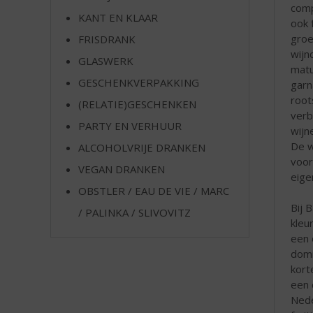
comp
e
KANT EN KLAAR
ook 
gro
FRISDRANK
wijn
GLASWERK
matu
GESCHENKVERPAKKING
garn
root
(RELATIE)GESCHENKEN
verb
PARTY EN VERHUUR
wijn
De w
ALCOHOLVRIJE DRANKEN
voor
VEGAN DRANKEN
eige
OBSTLER / EAU DE VIE / MARC
Bij 
/ PALINKA / SLIVOVITZ
kleu
een 
domi
kort
een 
Nede