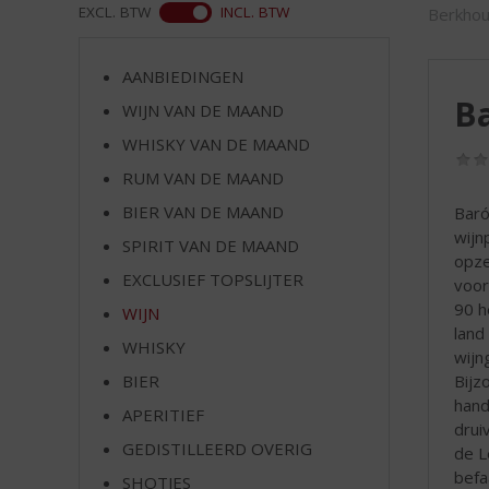
d
WEB
EXCL. BTW
INCL. BTW
Berkhou
S
p
r
AANBIEDINGEN
i
Ba
WIJN VAN DE MAAND
n
WHISKY VAN DE MAAND
g
n
RUM VAN DE MAAND
a
BIER VAN DE MAAND
Baró
a
wijn
r
SPIRIT VAN DE MAAND
opze
d
EXCLUSIEF TOPSLIJTER
voor
e
90 h
WIJN
n
land
a
WHISKY
wijn
v
Bijz
BIER
i
hand
g
APERITIEF
drui
a
GEDISTILLEERD OVERIG
de L
t
befa
SHOTJES
i