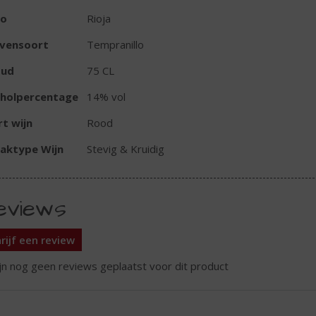
io
Rioja
ivensoort
Tempranillo
oud
75 CL
oholpercentage
14% vol
t wijn
Rood
aktype Wijn
Stevig & Kruidig
eviews
rijf een review
ijn nog geen reviews geplaatst voor dit product