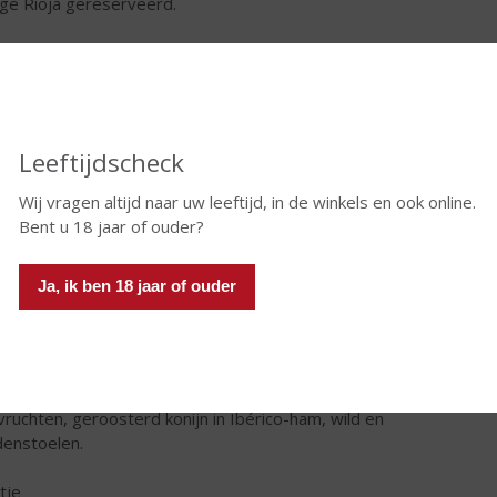
tige Rioja gereserveerd.
aat/Terroir
klimaat is gematigd, met zowel invloeden van de Atlantische
an als de Middellandse Zee.
icatie
Leeftijdscheck
e vergisting in roestvrijstalen tanks rijpt de wijn vier maanden
merikaanse eikenhouten vaten en aansluitend nog zes maanden
Wij vragen altijd naar uw leeftijd, in de winkels en ook online.
es.
Bent u 18 jaar of ouder?
 & Smaak
Ja, ik ben 18 jaar of ouder
t, rond en sappig én karaktervol met aroma's van rijp rood fruit
pecerijen, cederhout en vanille.
eersuggestie
er bij charcuterie, pittige kazen, stoofschotels met vlees of
vruchten, geroosterd konijn in Ibérico-ham, wild en
enstoelen.
tje