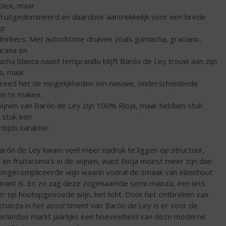
lex, maar
fruitgedomineerd en daardoor aantrekkelijk voor een brede
ep
drinkers. Met autochtone druiven zoals garnacha, graciano,
rana en
acha blanca naast tempranillo blijft Barón de Ley trouw aan zijn
s, maar
reed het de mogelijkheden om nieuwe, onderscheidende
en te maken.
ijnen van Barón de Ley zijn 100% Rioja, maar hebben stuk
 stuk een
ntijds karakter.
Barón de Ley kwam veel meer nadruk te liggen op structuur,
r en fruitaroma's in de wijnen, want Rioja moest meer zijn dan
ongecompliceerde wijn waarin vooral de smaak van eikenhout
nant is. En zo zag deze zogenaamde semi crianza, een iets
er op houtopgevoede wijn, het licht. Door het ontbreken van
crianza in het assortiment van Barón de Ley is er voor de
rlandse markt jaarlijks een hoeveelheid van deze moderne