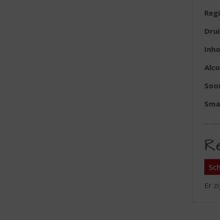
Reg
Dru
Inh
Alc
Soor
Sma
R
Sch
Er z