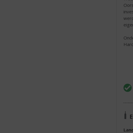
Oors
inve
werd
eige
Onde
Haro
E
Lan