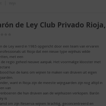
SHOP
t
Wijn
rón de Ley Club Privado Rioja
(0,0
/
5)
n de Ley werd in 1985 opgericht door een team van ervaren
professionals uit Rioja dat een nieuw type wijnhuis wilde
tten, met een
 de regio geheel nieuwe aanpak. Het voormalige klooster met
ectare
 bood hun de kans om wijnen te maken van druiven uit eigen
gaarden.
onder, want in Rioja zijn de meeste wijngaarden zijn nog altijd in
en van
venboeren die hun druiven aan de wijnhuizen verkopen. Barón
ey is
amd om zijn Reserva-wijnen: krachtig, geconcentreerd en