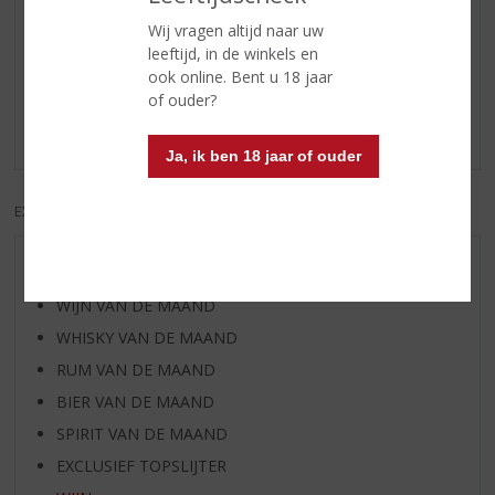
Wij vragen altijd naar uw
Reviews
leeftijd, in de winkels en
ook online. Bent u 18 jaar
Schrijf een review
of ouder?
Er zijn nog geen reviews geplaatst voor dit product
Ja, ik ben 18 jaar of ouder
EXCL. BTW
INCL. BTW
AANBIEDINGEN
WIJN VAN DE MAAND
WHISKY VAN DE MAAND
RUM VAN DE MAAND
BIER VAN DE MAAND
SPIRIT VAN DE MAAND
EXCLUSIEF TOPSLIJTER