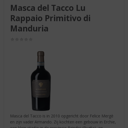
S
Masca del Tacco Lu
p
r
Rappaio Primitivo di
i
n
Manduria
g
n
(0,0
a
/
5)
a
r
d
e
n
a
v
i
g
a
t
i
Masca del Tacco is in 2010 opgericht door Felice Mergè
e
en zijn vader Armando. Zij kochten een gebouw in Erchie,
een klein stadje in de provincie Brindisi (Puglia), en