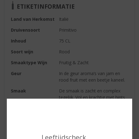
ETIKETINFORMATIE
Land van Herkomst
Italië
Druivensoort
Primitivo
Inhoud
75 CL
Soort wijn
Rood
Smaaktype Wijn
Fruitig & Zacht
Geur
In de geur aroma’s van jam en
rood fruit met een beetje kaneel.
Smaak
De smaak is zacht en complex
tegelijk. Vol en krachtig met hints
van zwart fruit, kruiden en vanille.
Wijn-spijs
Heerlijk bij pittige kazen, pasta
met rode sauzen, ragout, rood
vlees en wild.
Leeftijdscheck