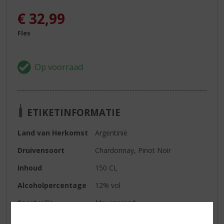
€
32,99
Fles
ETIKETINFORMATIE
Land van Herkomst
Argentinië
Druivensoort
Chardonnay, Pinot Noir
Inhoud
150 CL
Alcoholpercentage
12% vol
Soort wijn
Mousserend
Kleur
Lichtroze van kleur met een