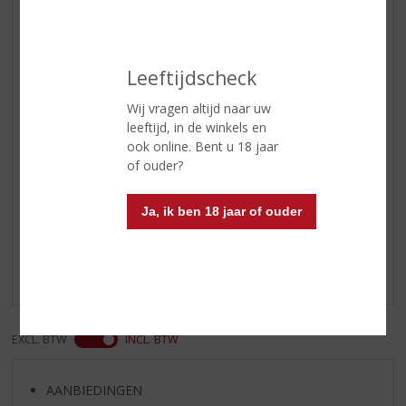
mooie gouden gloed.
Geur
Deze Salentein Sparkling Cuvée
Exceptionnelle Brut heeft aroma's
Leeftijdscheck
van groene appel, citrus en toast.
Wij vragen altijd naar uw
Smaak
Fris en sappig dus, bovendien met
leeftijd, in de winkels en
een lekkere zachte bubbel!
ook online. Bent u 18 jaar
of ouder?
Reviews
Ja, ik ben 18 jaar of ouder
Schrijf een review
Er zijn nog geen reviews geplaatst voor dit product
EXCL. BTW
INCL. BTW
AANBIEDINGEN