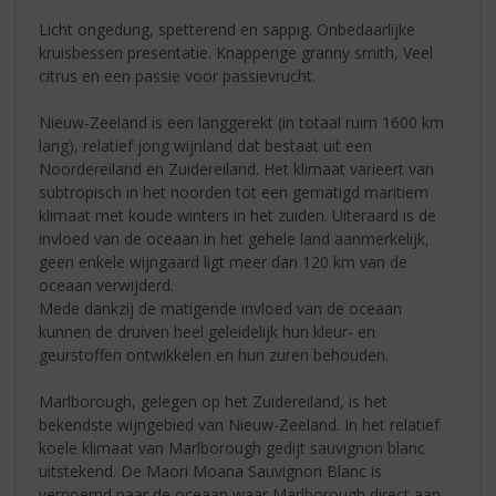
Licht ongedurig, spetterend en sappig. Onbedaarlijke
kruisbessen presentatie. Knapperige granny smith, Veel
citrus en een passie voor passievrucht.
Nieuw-Zeeland is een langgerekt (in totaal ruim 1600 km
lang), relatief jong wijnland dat bestaat uit een
Noordereiland en Zuidereiland. Het klimaat varieert van
subtropisch in het noorden tot een gematigd maritiem
klimaat met koude winters in het zuiden. Uiteraard is de
invloed van de oceaan in het gehele land aanmerkelijk,
geen enkele wijngaard ligt meer dan 120 km van de
oceaan verwijderd.
Mede dankzij de matigende invloed van de oceaan
kunnen de druiven heel geleidelijk hun kleur- en
geurstoffen ontwikkelen en hun zuren behouden.
Marlborough, gelegen op het Zuidereiland, is het
bekendste wijngebied van Nieuw-Zeeland. In het relatief
koele klimaat van Marlborough gedijt sauvignon blanc
uitstekend. De Maori Moana Sauvignon Blanc is
vernoemd naar de oceaan waar Marlborough direct aan