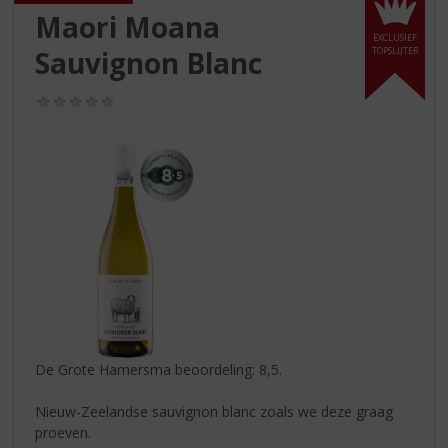
S
Maori Moana
p
EXCLUSIEF
r
Sauvignon Blanc
TOPSLIJTER
i
n
(0,0
g
/
n
5)
a
a
r
d
e
n
a
v
i
g
a
De Grote Hamersma beoordeling: 8,5.
t
i
Nieuw-Zeelandse sauvignon blanc zoals we deze graag
e
proeven.