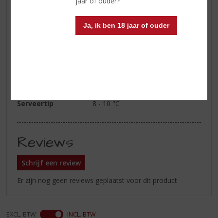
jaar of ouder?
Smaak
fruitig en verfrissend, met een
kruidige ondertoon en nuances
Ja, ik ben 18 jaar of ouder
van groene appel en limoen
Afdronk
een lange frisse afdronk
Wijn-spijs
aperitief, lichte visgerechten,
kipgerechten, sushi, salades,
asperges, geitenkaas
Serveertip
8 - 10 °C
Reviews
Schrijf een review
Er zijn nog geen reviews geplaatst voor dit product
EXCL. BTW
INCL. BTW