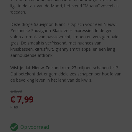
ligt. In de taal van de Maori, betekend “Moana” zoveel als
‘oceaan.
Deze droge Sauvignon Blanc is typisch voor een Nieuw-
Zeelandse Sauvignon Blanc zeer expressief. In de geur
volop aroma’s van passievrucht, limoen en vers gemaaid
gras. De smaak is verfrissend, met nuances van
kruisbessen, citrusfruit, granny smith appel en een lang
aanhoudende afdronk.
Wist je dat Nieuw-Zeeland ruim 27 miljoen schapen telt?
Dat betekent dat er gemiddeld zes schapen per hoofd van
de bevolking leven in het land van de kiwi's.
Originele prijs was:
€
9,99
, Huidige prijs is:
€
7,99
Fles