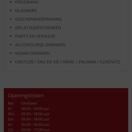
FRISDRANK
GLASWERK
GESCHENKVERPAKKING
(RELATIE)GESCHENKEN
PARTY EN VERHUUR
ALCOHOLVRIJE DRANKEN
VEGAN DRANKEN
OBSTLER / EAU DE VIE / MARC / PALINKA / SLIVOVITZ
Openingstijden
Ma
:
Gesloten
Di
:
09.30 - 18.00 uur
Wo
:
09.30 - 18.00 uur
Do
:
09.30 - 18.00 uur
Vr
:
09.30 - 18.30 uur
Za
:
09.00 - 17.00 uur