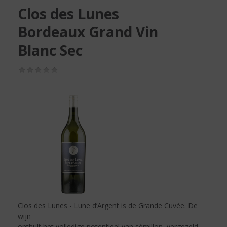
S
Clos des Lunes
p
r
Bordeaux Grand Vin
i
n
Blanc Sec
g
n
(0,0
a
/
5)
a
r
d
e
n
a
v
i
g
a
t
i
Clos des Lunes - Lune d’Argent is de Grande Cuvée. De
e
wijn
onthult het volledige potentieel van sémillon, vergezeld