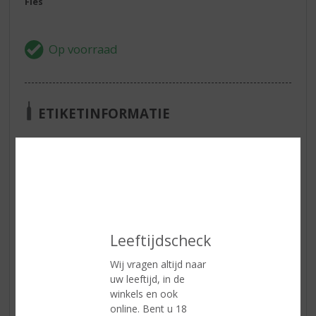
Fles
ETIKETINFORMATIE
Land van Herkomst
Frankrijk
Regio
Bordeaux
Druivensoort
Sauvignon Blanc Sémillon
Inhoud
75 CL
Leeftijdscheck
Alcoholpercentage
13% vol
Wij vragen altijd naar
Soort wijn
Wit
uw leeftijd, in de
Smaaktype Wijn
Fruitig & Zacht
winkels en ook
online. Bent u 18
Kleur
licht strogeel