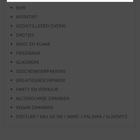
BIER
APERITIEF
GEDISTILLEERD OVERIG
SHOTJES
KANT EN KLAAR
FRISDRANK
GLASWERK
GESCHENKVERPAKKING
(RELATIE)GESCHENKEN
PARTY EN VERHUUR
ALCOHOLVRIJE DRANKEN
VEGAN DRANKEN
OBSTLER / EAU DE VIE / MARC / PALINKA / SLIVOVITZ