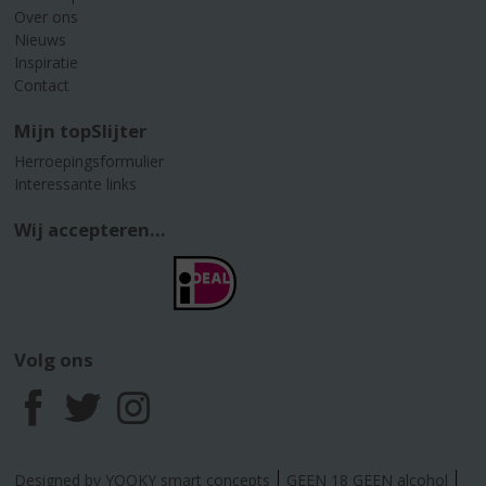
Over ons
Nieuws
Inspiratie
Contact
Mijn topSlijter
Herroepingsformulier
Interessante links
Wij accepteren...
Volg ons
F
T
I
a
w
n
Designed by YOOKY smart concepts
GEEN 18 GEEN alcohol