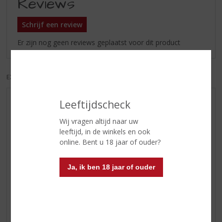
Reviews
Schrijf een review
Er zijn nog geen reviews geplaatst voor dit product
EXCL. BTW
INCL. BTW
Leeftijdscheck
AANBIEDINGEN
WIJN VAN DE MAAND
Wij vragen altijd naar uw
leeftijd, in de winkels en ook
WHISKY VAN DE MAAND
online. Bent u 18 jaar of ouder?
RUM VAN DE MAAND
BIER VAN DE MAAND
Ja, ik ben 18 jaar of ouder
SPIRIT VAN DE MAAND
EXCLUSIEF TOPSLIJTER
WIJN
WHISKY