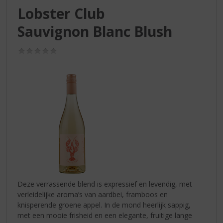
S
Lobster Club
p
r
Sauvignon Blanc Blush
i
n
(0,0
g
/
n
5)
a
a
r
d
e
n
a
v
i
g
a
Deze verrassende blend is expressief en levendig, met
t
verleidelijke aroma’s van aardbei, framboos en
i
knisperende groene appel. In de mond heerlijk sappig,
e
met een mooie frisheid en een elegante, fruitige lange