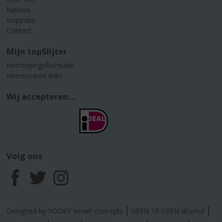
Nieuws
Inspiratie
Contact
Mijn topSlijter
Herroepingsformulier
Interessante links
Wij accepteren...
Volg ons
F
T
I
a
w
n
Designed by YOOKY smart concepts
GEEN 18 GEEN alcohol