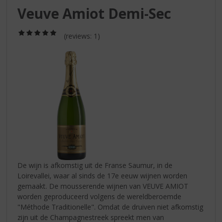
S
Veuve Amiot Demi-Sec
p
r
(5,0
i
(reviews: 1)
/
n
5)
g
n
a
a
r
d
e
n
a
v
i
De wijn is afkomstig uit de Franse Saumur, in de
g
Loirevallei, waar al sinds de 17e eeuw wijnen worden
a
gemaakt. De mousserende wijnen van VEUVE AMIOT
t
worden geproduceerd volgens de wereldberoemde
i
"Méthode Traditionelle". Omdat de druiven niet afkomstig
e
zijn uit de Champagnestreek spreekt men van