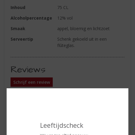
Inhoud
75 CL
Alcoholpercentage
12% vol
Smaak
appel, bloemig en lichtzoet
Serveertip
Schenk gekoeld uit in een
flûteglas.
Reviews
Schrijf een review
Tamara
12-05-2020
(5,0
/
5)
Favoriete bubbels
Leeftijdscheck
Heerlijke bubbel wijn. Erg lekker om te drinken voor