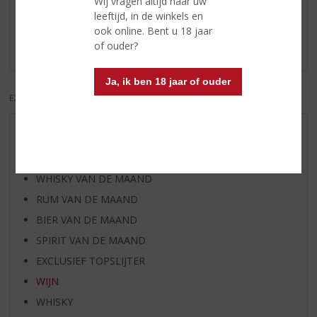
Wij vragen altijd naar uw
feestelijke gelegenheden of juist met een gezellig
leeftijd, in de winkels en
avondje. Niet te zoet maar ook niet te wrang. Gewoon
ook online. Bent u 18 jaar
een super wijn voor mij.
of ouder?
Ja, ik ben 18 jaar of ouder
EXCL. BTW
INCL. BTW
AANBIEDINGEN
WIJN VAN DE MAAND
WHISKY VAN DE MAAND
RUM VAN DE MAAND
BIER VAN DE MAAND
SPIRIT VAN DE MAAND
EXCLUSIEF TOPSLIJTER
WIJN
WHISKY