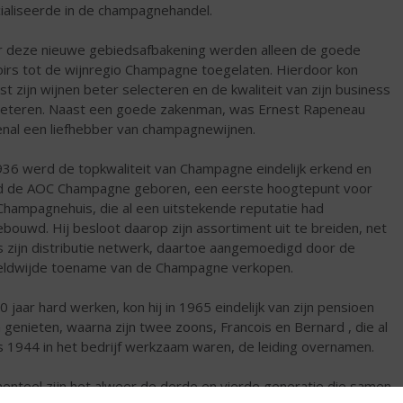
ialiseerde in de champagnehandel.
 deze nieuwe gebiedsafbakening werden alleen de goede
oirs tot de wijnregio Champagne toegelaten. Hierdoor kon
st zijn wijnen beter selecteren en de kwaliteit van zijn business
eteren. Naast een goede zakenman, was Ernest Rapeneau
nal een liefhebber van champagnewijnen.
936 werd de topkwaliteit van Champagne eindelijk erkend en
 de AOC Champagne geboren, een eerste hoogtepunt voor
 Champagnehuis, die al een uitstekende reputatie had
bouwd. Hij besloot daarop zijn assortiment uit te breiden, net
s zijn distributie netwerk, daartoe aangemoedigd door de
ldwijde toename van de Champagne verkopen.
0 jaar hard werken, kon hij in 1965 eindelijk van zijn pensioen
 genieten, waarna zijn twee zoons, Francois en Bernard , die al
s 1944 in het bedrijf werkzaam waren, de leiding overnamen.
nteel zijn het alweer de derde en vierde generatie die samen