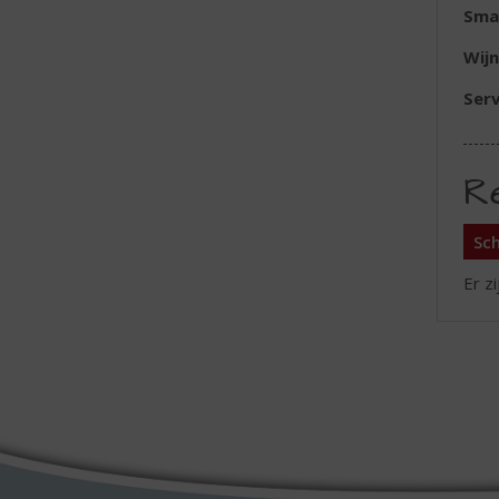
Sma
Wijn
Serv
R
Sch
Er z