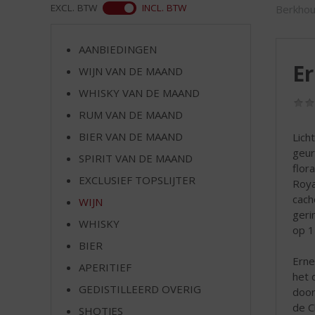
d
WEB
EXCL. BTW
INCL. BTW
Berkhou
S
p
r
AANBIEDINGEN
i
E
WIJN VAN DE MAAND
n
WHISKY VAN DE MAAND
g
n
RUM VAN DE MAAND
a
BIER VAN DE MAAND
Lich
a
geur 
r
SPIRIT VAN DE MAAND
flor
d
EXCLUSIEF TOPSLIJTER
Roya
e
cach
WIJN
n
geri
a
WHISKY
op 1
v
BIER
i
Erne
g
APERITIEF
het 
a
GEDISTILLEERD OVERIG
door
t
de C
SHOTJES
i