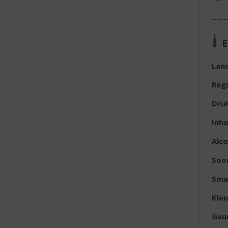
E
Lan
Reg
Dru
Inh
Alc
Soor
Sma
Kleu
Geu