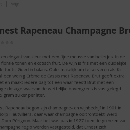
SHOP
t
Wijn
rnest Rapeneau Champagne Br
(0,0
/
5)
t en elegant van kleur met een fijne mousse van belletjes. In de
florale tonen en exotisch fruit. De wijn is fris met een duidelijke
ale toets. Goed in balans. Ook smakelijk om te serveren als Kir
l; een weinig Crème de Cassis met Rapeneau Brut geeft extra
et en maakt iedere dag tot een waar feest! Brut met een
nge dosage waarvan de wettelijke bovengrens is vastgelegd
5 gram suiker per liter.
st Rapeneau begon zijn champagne- en wijnbedrijf in 1901 in
dorp Hautvilliers, daar waar champagne ooit 'ontdekt' werd
 Dom Pérignon. Maar het was pas in 1927 toen de grenzen van
hampagne regio werden vastgesteld, dat Ernest zich