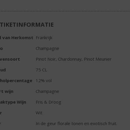
TIKETINFORMATIE
d van Herkomst
Frankrijk
io
Champagne
ivensoort
Pinot Noir, Chardonnay, Pinot Meunier
oud
75 CL
oholpercentage
12% vol
t wijn
Champagne
aktype Wijn
Fris & Droog
r
Wit
r
In de geur florale tonen en exotisch fruit.