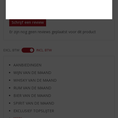
Reviews
Schrijf een review
Er zijn nog geen reviews geplaatst voor dit product
EXCL. BTW
INCL. BTW
AANBIEDINGEN
WIJN VAN DE MAAND
WHISKY VAN DE MAAND
RUM VAN DE MAAND
BIER VAN DE MAAND
SPIRIT VAN DE MAAND
EXCLUSIEF TOPSLIJTER