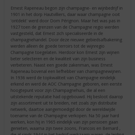
Ernest Rapeneau begon zijn champagne- en wijnbedrijf in
1901 in het dorp Hautvilliers, daar waar champagne ooit
'ontdekt' werd door Dom Pérignon. Maar het was pas in
1927 toen de grenzen van de Champagne regio werden
vastgesteld, dat Ernest zich specialiseerde in de
champagnehandel. Door deze nieuwe gebiedsafbakening
werden alleen de goede terroirs tot de wijnregio
Champagne toegelaten. Hierdoor kon Ernest zijn wijnen
beter selecteren en de kwaliteit van zijn business
verbeteren. Naast een goede zakenman, was Ernest
Rapeneau bovenal een liefhebber van champagnewijnen.
In 1936 werd de topkwaliteit van Champagne eindelijk
erkend en werd de AOC Champagne geboren, een eerste
hoogtepunt voor zijn Champagnehuis, die al een
uitstekende reputatie had opgebouwd. Hij besloot daarop
zijn assortiment uit te breiden, net zoals zijn distributie
netwerk, daartoe aangemoedigd door de wereldwijde
toename van de Champagne verkopen. Na 50 jaar hard
werken, kon hij in 1965 eindelijk van zijn pensioen gaan
genieten, waarna zijn twee zoons, Francois en Bernard ,
die al sinds 1944 in het bedrijf werkzaam waren, de leiding