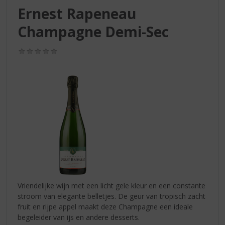
S
Ernest Rapeneau
p
r
Champagne Demi-Sec
i
n
(0,0
g
/
n
5)
a
a
r
d
e
n
a
v
i
g
a
Vriendelijke wijn met een licht gele kleur en een constante
t
stroom van elegante belletjes. De geur van tropisch zacht
i
fruit en rijpe appel maakt deze Champagne een ideale
e
begeleider van ijs en andere desserts.