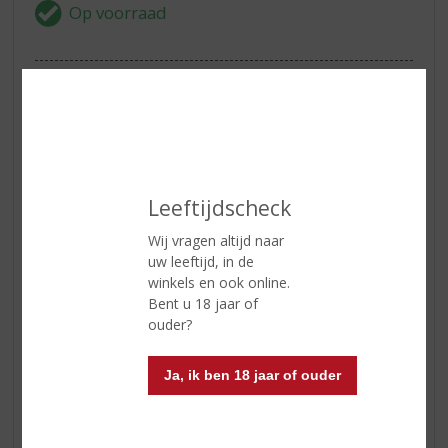
ETIKETINFORMATIE
Land van Herkomst
Frankrijk
Regio
Champagne
Leeftijdscheck
Inhoud
75 CL
Wij vragen altijd naar
Alcoholpercentage
12% vol
uw leeftijd, in de
winkels en ook online.
Soort wijn
Champagne
Bent u 18 jaar of
Kleur
lichtgele kleur
ouder?
Geur
tropisch zacht fruit en rijpe appel.
Ja, ik ben 18 jaar of ouder
Smaak
zoet met tonen van rijpe perziken
en abrikozen.