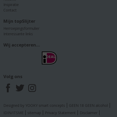
Inspiratie
Contact
Mijn topSlijter
Herroepingsformulier
Interessante links
Wij accepteren...
Volg ons
F
T
I
a
w
n
Designed by YOOKY smart concepts
GEEN 18 GEEN alcohol
c
i
s
IDIN/ITSME
sitemap
Privacy Statement
Disclaimer