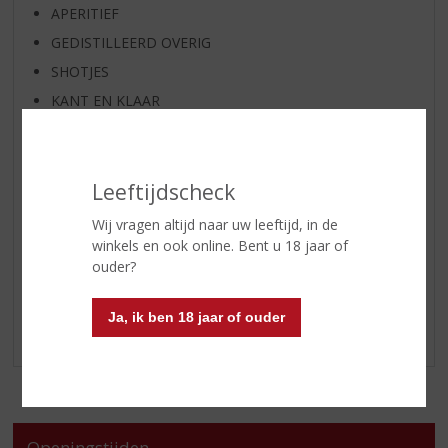
APERITIEF
GEDISTILLEERD OVERIG
SHOTJES
KANT EN KLAAR
FRISDRANK
GLASWERK
Leeftijdscheck
GESCHENKVERPAKKING
(RELATIE)GESCHENKEN
Wij vragen altijd naar uw leeftijd, in de
PARTY EN VERHUUR
winkels en ook online. Bent u 18 jaar of
ouder?
ALCOHOLVRIJE DRANKEN
VEGAN DRANKEN
Ja, ik ben 18 jaar of ouder
OBSTLER / EAU DE VIE / MARC / PALINKA / SLIVOVITZ
Openingstijden