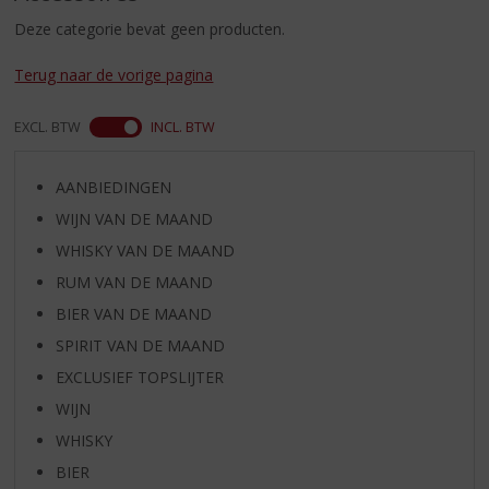
S
p
Deze categorie bevat geen producten.
r
i
Terug naar de vorige pagina
n
g
EXCL. BTW
INCL. BTW
n
a
a
AANBIEDINGEN
r
WIJN VAN DE MAAND
d
WHISKY VAN DE MAAND
e
n
RUM VAN DE MAAND
a
BIER VAN DE MAAND
v
SPIRIT VAN DE MAAND
i
g
EXCLUSIEF TOPSLIJTER
a
WIJN
t
i
WHISKY
e
BIER