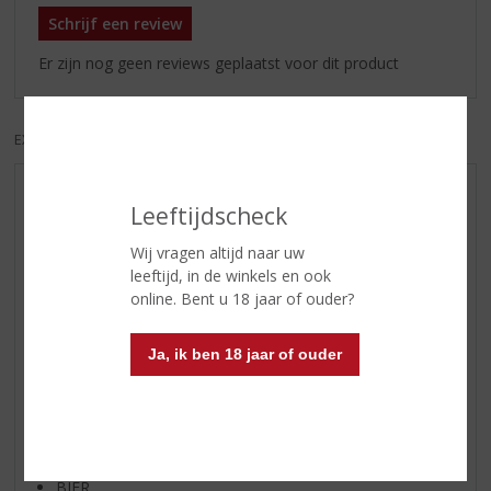
Schrijf een review
Er zijn nog geen reviews geplaatst voor dit product
EXCL. BTW
INCL. BTW
AANBIEDINGEN
Leeftijdscheck
WIJN VAN DE MAAND
Wij vragen altijd naar uw
WHISKY VAN DE MAAND
leeftijd, in de winkels en ook
RUM VAN DE MAAND
online. Bent u 18 jaar of ouder?
BIER VAN DE MAAND
Ja, ik ben 18 jaar of ouder
SPIRIT VAN DE MAAND
EXCLUSIEF TOPSLIJTER
WIJN
WHISKY
BIER