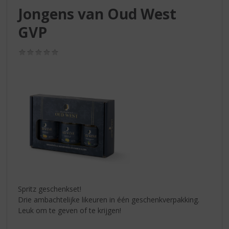
S
Jongens van Oud West
p
r
GVP
i
n
(0,0
g
/
n
5)
a
a
r
d
e
n
a
v
i
g
a
Spritz geschenkset!
t
Drie ambachtelijke likeuren in één geschenkverpakking.
i
Leuk om te geven of te krijgen!
e