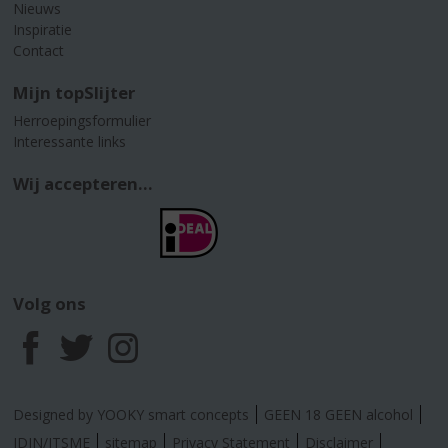
Nieuws
Inspiratie
Contact
Mijn topSlijter
Herroepingsformulier
Interessante links
Wij accepteren...
Volg ons
F
T
I
a
w
n
Designed by YOOKY smart concepts
GEEN 18 GEEN alcohol
IDIN/ITSME
sitemap
Privacy Statement
Disclaimer