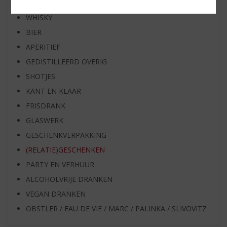
WIJN
WHISKY
BIER
APERITIEF
GEDISTILLEERD OVERIG
SHOTJES
KANT EN KLAAR
FRISDRANK
GLASWERK
GESCHENKVERPAKKING
(RELATIE)GESCHENKEN
PARTY EN VERHUUR
ALCOHOLVRIJE DRANKEN
VEGAN DRANKEN
OBSTLER / EAU DE VIE / MARC / PALINKA / SLIVOVITZ