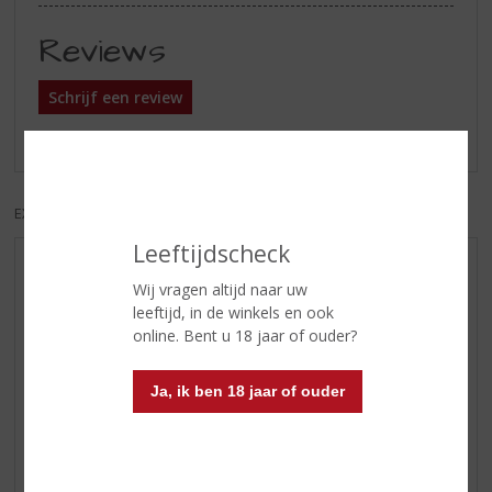
Reviews
Schrijf een review
Er zijn nog geen reviews geplaatst voor dit product
EXCL. BTW
INCL. BTW
Leeftijdscheck
AANBIEDINGEN
Wij vragen altijd naar uw
WIJN VAN DE MAAND
leeftijd, in de winkels en ook
online. Bent u 18 jaar of ouder?
WHISKY VAN DE MAAND
RUM VAN DE MAAND
Ja, ik ben 18 jaar of ouder
BIER VAN DE MAAND
SPIRIT VAN DE MAAND
EXCLUSIEF TOPSLIJTER