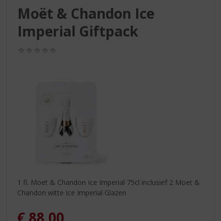
S
Moët & Chandon Ice
p
r
Imperial Giftpack
i
n
(0,0
g
/
n
5)
a
a
r
d
e
n
a
v
i
g
a
1 fl. Moet & Chandon Ice Imperial 75cl inclusief 2 Moet &
t
Chandon witte Ice Imperial Glazen
i
e
€
88,00