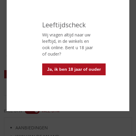
Leeftijdscheck
€
22,99
Wij vragen altijd naar uw
leeftijd, in de winkels en
(
70 CL
ook online. Bent u 18 jaar
0
Tanqueray Alcohol Free
,
of ouder?
Voorraad (indien beperkt): 6
0
/
5
Ja, ik ben 18 jaar of ouder
)
MEER INFO
EXCL. BTW
INCL. BTW
AANBIEDINGEN