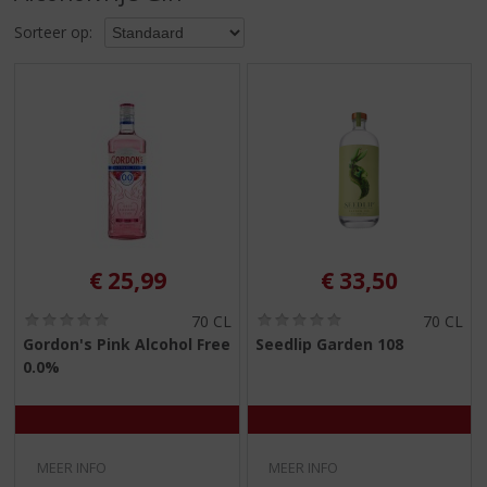
S
p
Sorteer op:
r
i
n
g
n
a
a
r
d
e
€
25,99
€
33,50
n
a
(
(
70 CL
70 CL
v
0
0
Gordon's Pink Alcohol Free
Seedlip Garden 108
i
,
,
0.0%
g
0
0
/
/
a
5
5
t
)
)
i
e
MEER INFO
MEER INFO