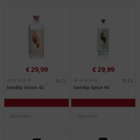
€
29,99
€
29,99
(
(
70 CL
70 CL
0
0
Seedlip Grove 42
Seedlip Spice 94
,
,
0
0
/
/
5
5
)
)
MEER INFO
MEER INFO