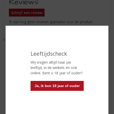
Reviews
Schrijf een review
Er zijn nog geen reviews geplaatst voor dit product
EXCL. BTW
INCL. BTW
Leeftijdscheck
AANBIEDINGEN
WIJN VAN DE MAAND
Wij vragen altijd naar uw
leeftijd, in de winkels en ook
WHISKY VAN DE MAAND
online. Bent u 18 jaar of ouder?
RUM VAN DE MAAND
BIER VAN DE MAAND
Ja, ik ben 18 jaar of ouder
SPIRIT VAN DE MAAND
EXCLUSIEF TOPSLIJTER
WIJN
WHISKY