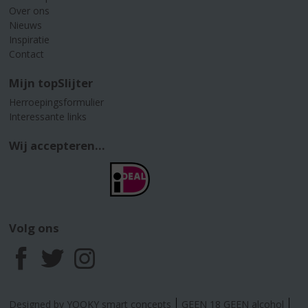
Over ons
Nieuws
Inspiratie
Contact
Mijn topSlijter
Herroepingsformulier
Interessante links
Wij accepteren...
Volg ons
F
T
I
a
w
n
Designed by YOOKY smart concepts
GEEN 18 GEEN alcohol