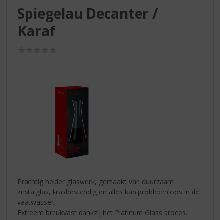
S
Spiegelau Decanter /
p
r
Karaf
i
n
(0,0
g
/
n
5)
a
a
r
d
e
n
a
v
i
g
a
Prachtig helder glaswerk, gemaakt van duurzaam
t
kristalglas, krasbestendig en alles kan probleemloos in de
i
vaatwasser.
e
Extreem breukvast dankzij het Platinum Glass proces.