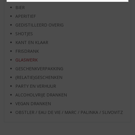
BIER
APERITIEF
GEDISTILLEERD OVERIG
SHOTJES
KANT EN KLAAR
FRISDRANK
GLASWERK
GESCHENKVERPAKKING
(RELATIE)GESCHENKEN
PARTY EN VERHUUR
ALCOHOLVRIJE DRANKEN
VEGAN DRANKEN
OBSTLER / EAU DE VIE / MARC / PALINKA / SLIVOVITZ