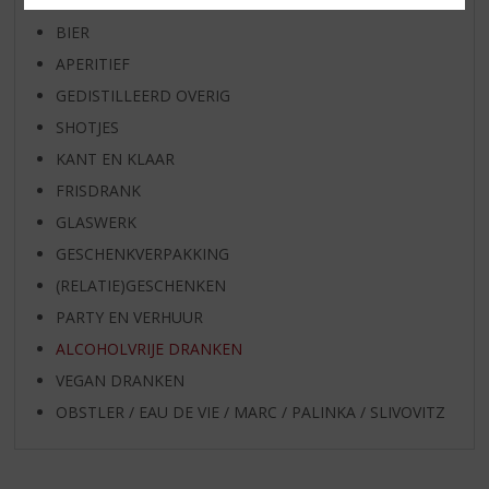
WHISKY
BIER
APERITIEF
GEDISTILLEERD OVERIG
SHOTJES
KANT EN KLAAR
FRISDRANK
GLASWERK
GESCHENKVERPAKKING
(RELATIE)GESCHENKEN
PARTY EN VERHUUR
ALCOHOLVRIJE DRANKEN
VEGAN DRANKEN
OBSTLER / EAU DE VIE / MARC / PALINKA / SLIVOVITZ