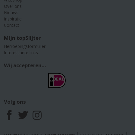
Over ons
Nieuws
Inspiratie
Contact
Mijn topSlijter
Herroepingsformulier
Interessante links
Wij accepteren...
Volg ons
F
T
I
a
w
n