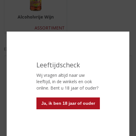
Alcoholvrije Wijn
ASSORTIMENT
EXCL. BTW
INCL. BTW
Leeftijdscheck
AANBIEDINGEN
WIJN VAN DE MAAND
Wij vragen altijd naar uw
leeftijd, in de winkels en ook
WHISKY VAN DE MAAND
online. Bent u 18 jaar of ouder?
RUM VAN DE MAAND
BIER VAN DE MAAND
Ja, ik ben 18 jaar of ouder
SPIRIT VAN DE MAAND
EXCLUSIEF TOPSLIJTER
WIJN