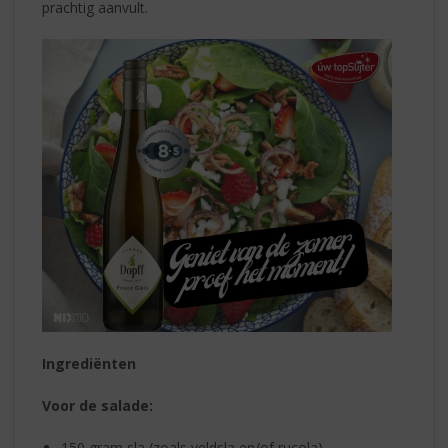
prachtig aanvult.
Ingrediënten
Voor de salade:
150 gram sla (zoals veldsla en/of rucola)