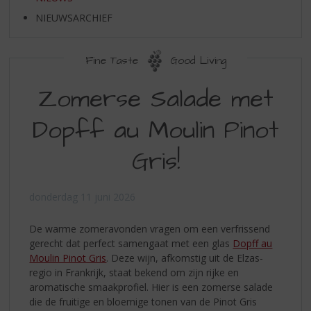
S
p
NIEUWSARCHIEF
r
i
n
Fine Taste
Good Living
g
Zomerse Salade met
n
a
a
Dopff au Moulin Pinot
r
d
Gris!
e
n
a
donderdag 11 juni 2026
v
i
De warme zomeravonden vragen om een verfrissend
g
gerecht dat perfect samengaat met een glas
Dopff au
a
Moulin Pinot Gris
. Deze wijn, afkomstig uit de Elzas-
t
regio in Frankrijk, staat bekend om zijn rijke en
i
aromatische smaakprofiel. Hier is een zomerse salade
e
die de fruitige en bloemige tonen van de Pinot Gris