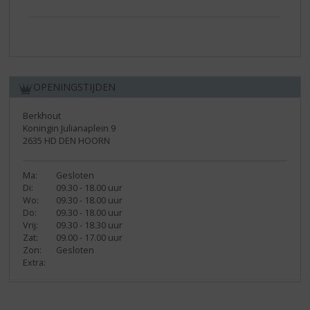
OPENINGSTIJDEN
Berkhout
Koningin Julianaplein 9
2635 HD DEN HOORN
Ma:
Gesloten
Di:
09.30 - 18.00 uur
Wo:
09.30 - 18.00 uur
Do:
09.30 - 18.00 uur
Vrij:
09.30 - 18.30 uur
Zat:
09.00 - 17.00 uur
Zon:
Gesloten
Extra: