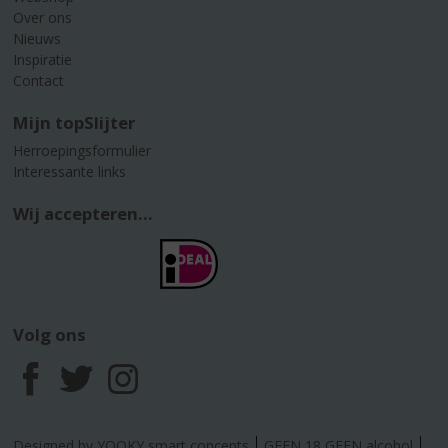
Over ons
Nieuws
Inspiratie
Contact
Mijn topSlijter
Herroepingsformulier
Interessante links
Wij accepteren...
Volg ons
F
T
I
a
w
n
Designed by YOOKY smart concepts
GEEN 18 GEEN alcohol