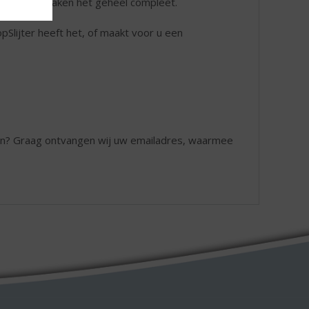
 uw feest maken het geheel compleet.
Slijter heeft het, of maakt voor u een
en? Graag ontvangen wij uw emailadres, waarmee