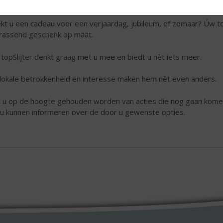
dere benodigdheden en adviseringen over de juiste invulling van
kt u een cadeau voor een verjaardag, jubileum, of zomaar? Úw top
rassend geschenk op maat.
topSlijter denkt graag met u mee en biedt u nèt iets meer.
lokale betrokkenheid en interesse maken hem nèt even anders.
t u op de hoogte gehouden worden van acties die nog gaan kom
u kunnen informeren over de door u gewenste opties.