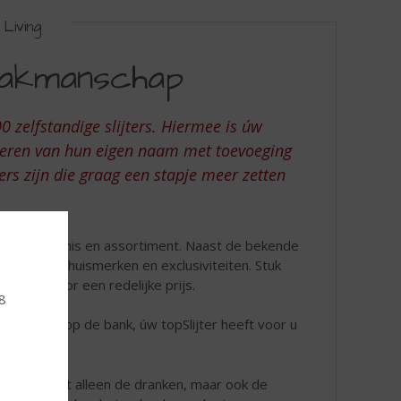
Living
%vakmanschap
 zelfstandige slijters. Hiermee is úw
 voeren van hun eigen naam met toevoeging
ters zijn die graag een stapje meer zetten
r hun vakkennis en assortiment. Naast de bekende
root aantal huismerken en exclusiviteiten. Stuk
bieden voor een redelijke prijs.
18
 of gewoon op de bank, úw topSlijter heeft voor u
in huis. Niet alleen de dranken, maar ook de