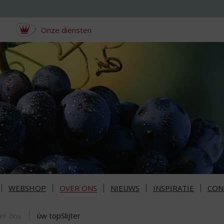
Onze diensten
WEBSHOP
OVER ONS
NIEUWS
INSPIRATIE
CON
er ons
úw topSlijter