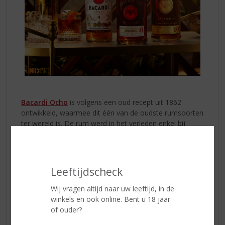
Bacardi Ocho
is volgens een oud recept uit 1862
ontwikkeld, waarmee dit één van de oudste rumsoorten
ter wereld is. De rum werd in het verleden enkel bij
speciale gelegenheden van de Bacardi familie
geschonken. De rum rijpt minimaal acht jaar, waarna de
Master Blender de kwaliteit beoordeelt en de drank op
de top van z’n kunnen bottelt. Deze Bacardi rum is rijk
Leeftijdscheck
aan toetsen van fruit en kruiden die samen een
smaakvol geheel vormen.
Wij vragen altijd naar uw leeftijd, in de
winkels en ook online. Bent u 18 jaar
Bacardi Diez
is de perfecte blend. Minimaal tien jaar
of ouder?
gerijpt in de Caraïbische zon. Daarna gefilterd over