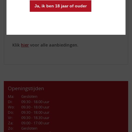
houtskool voor een zachte smaak. Deze Bacardi rum
Ja, ik ben 18 jaar of ouder
heeft tonen van amandelen, bananen en
gekarmeliseerde vanille.
Meer informatie? Kom langs in onze winkel of shop
online.
Klik
hier
voor alle aanbiedingen.
Openingstijden
Ma
:
Gesloten
Di
:
09.30 - 18.00 uur
Wo
:
09.30 - 18.00 uur
Do
:
09.30 - 18.00 uur
Vr
:
09.30 - 18.30 uur
Za
:
09.00 - 17.00 uur
Zo:
Gesloten