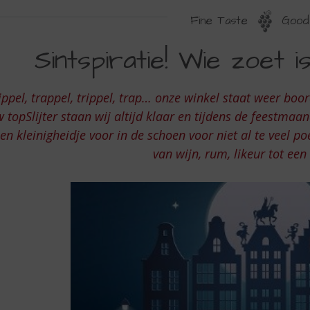
Fine Taste
Good 
INTSPIRATIE
Sintspiratie! Wie zoet i
IE
OET
ippel, trappel, trippel, trap… onze winkel staat weer boo
 topSlijter staan wij altijd klaar en tijdens de feestmaa
RIJGT
en kleinigheidje voor in de schoen voor niet al te veel po
van wijn, rum, likeur tot een
EKKERS