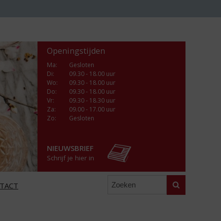
Openingstijden
Ma
:
Gesloten
Di
:
09.30 - 18.00 uur
Wo
:
09.30 - 18.00 uur
Do
:
09.30 - 18.00 uur
Vr
:
09.30 - 18.30 uur
Za
:
09.00 - 17.00 uur
Zo:
Gesloten
NIEUWSBRIEF
Schrijf je hier in
Zoeken
TACT