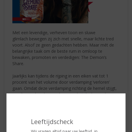
Met een levendige, verheven toon en sluwe
glimlach bewegen zij zich met snelle, maar lichte tred
voort. Alsof ze geen gedachten hebben. Maar mét de
belangrijke taak om de beste rum in omloop te
bewaken, promoten en verdedigen: The Demon’s
Share.
Jaarlijks kan tijdens de rijping in een eiken vat tot 1
procent van het volume door verdamping ‘verloren’
gaan. Omdat deze verdamping richting de hemel stijgt,
wordt er ook wel gesproken over het deel voor de
engelen, ofwel ‘the angels share’.
Wat achterblijft is voor de Demonen van Panama, om
onze aardse wereld te voorzien van
The Demon’s
Leeftijdscheck
Share
.
Wij vragen altijd naar uw leeftijd, in