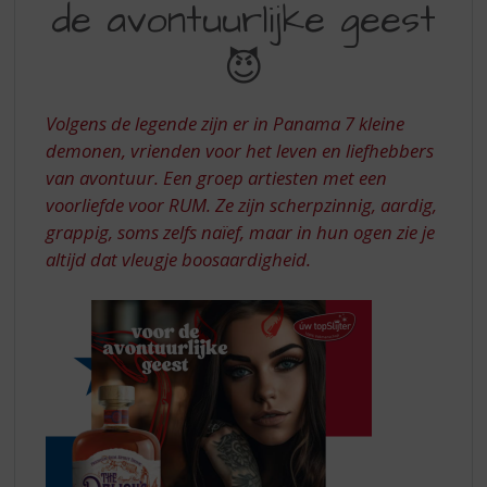
S
de avontuurlijke geest
VOOR
p
DE
r
😈
i
AVONTUURLIJKE
n
GEEST
g
Volgens de legende zijn er in Panama 7 kleine
n
demonen, vrienden voor het leven en liefhebbers
a
van avontuur. Een groep artiesten met een
a
voorliefde voor RUM. Ze zijn scherpzinnig, aardig,
r
grappig, soms zelfs naïef, maar in hun ogen zie je
d
e
altijd dat vleugje boosaardigheid.
n
a
v
i
g
a
t
i
e