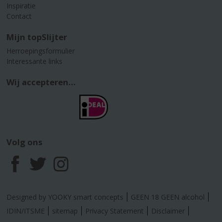
Inspiratie
Contact
Mijn topSlijter
Herroepingsformulier
Interessante links
Wij accepteren...
Volg ons
F
T
I
a
w
n
Designed by YOOKY smart concepts
GEEN 18 GEEN alcohol
c
i
s
IDIN/ITSME
sitemap
Privacy Statement
Disclaimer