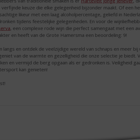
fhebbers van traditionele smaken is er
Hartevelt Jonge Jenever
, d
 verfijnde keuze die elke gelegenheid bijzonder maakt. Of een he
jsachtige likeur met een laag alcoholpercentage, geliefd in Nede
ronken tijdens feestelijke gelegenheden. En voor de wijnliefheb
erva
, een complexe rode wijn die perfect samengaat met een avo
akter en heeft van de Grote Hamersma een beoordeling: 9!
 langs en ontdek de veelzijdige wereld van schnaps en meer bij 
geniet van de warmte en gezelligheid die onze selectie je biedt.
nken en vermijd de berg opgaan als er gedronken is. Veiligheid ga
tersport kan genieten!
st!