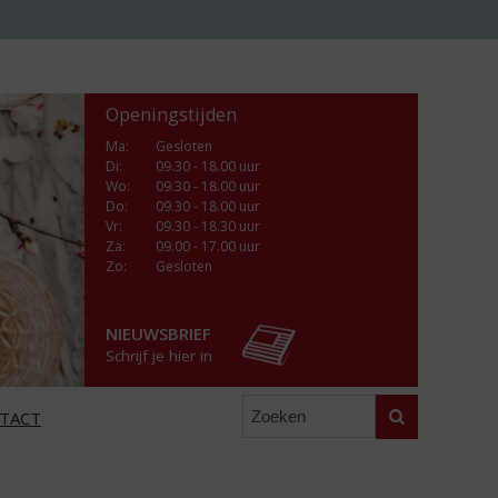
Openingstijden
Ma
:
Gesloten
Di
:
09.30 - 18.00 uur
Wo
:
09.30 - 18.00 uur
Do
:
09.30 - 18.00 uur
Vr
:
09.30 - 18.30 uur
Za
:
09.00 - 17.00 uur
Zo:
Gesloten
NIEUWSBRIEF
Schrijf je hier in
Zoeken
TACT