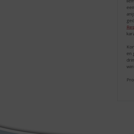
lie
een
ani
ged
Res
kar
Kom
en 
dri
win
Pro