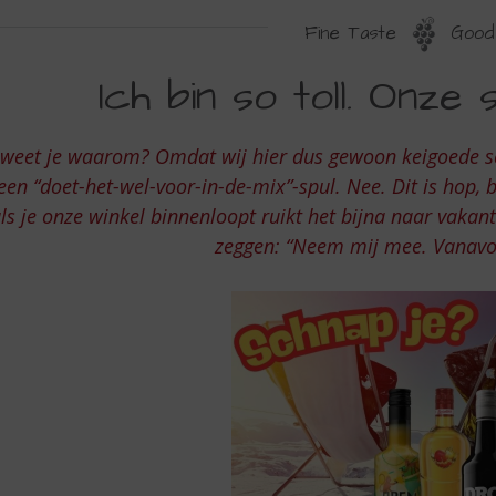
Fine Taste
Good 
CH
Ich bin so toll. Onze
IN
O
 weet je waarom? Omdat wij hier dus gewoon keigoede 
OLL
een “doet-het-wel-voor-in-de-mix”-spul. Nee. Dit is hop, b
NZE
ls je onze winkel binnenloopt ruikt het bijna naar vakant
zeggen: “Neem mij mee. Vanavo
CHAPPEN
OK