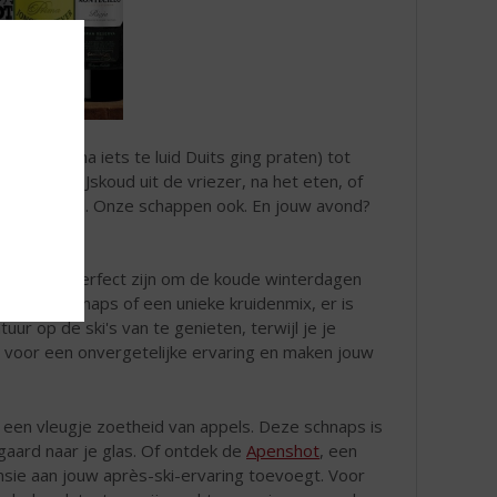
onk (en daarna iets te luid Duits ging praten) tot
oon staan. IJskoud uit de vriezer, na het eten, of
h bin so toll. Onze schappen ook. En jouw avond?
schnaps die perfect zijn om de koude winterdagen
ruitige schnaps of een unieke kruidenmix, er is
ur op de ski's van te genieten, terwijl je je
n voor een onvergetelijke ervaring en maken jouw
 een vleugje zoetheid van appels. Deze schnaps is
aard naar je glas. Of ontdek de
Apenshot
, een
nsie aan jouw après-ski-ervaring toevoegt. Voor