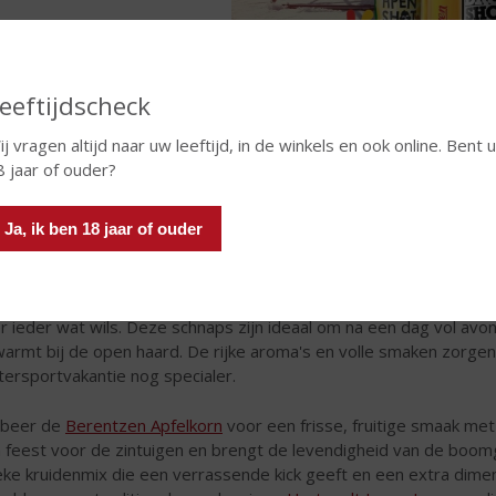
eeftijdscheck
j vragen altijd naar uw leeftijd, in de winkels en ook online. Bent u
eerlijk is eerlijk: ze hebben gelijk. Van klassiekers die je opa al dr
8 jaar of ouder?
sse, fruitige schnaps die gevaarlijk lekker zijn — we hebben ’t gew
oon omdat het dinsdag is en dinsdag ook een reden is. Dus ja. Ic
 gaat er flink op vooruit. 🥃
Ja, ik ben 18 jaar of ouder
 úw topslijter vind je een uitgebreide selectie van verrukkelijke 
de piste te verwarmen. Of je nu op zoek bent naar een klassieke f
r ieder wat wils. Deze schnaps zijn ideaal om na een dag vol avontu
armt bij de open haard. De rijke aroma's en volle smaken zorge
tersportvakantie nog specialer.
obeer de
Berentzen Apfelkorn
voor een frisse, fruitige smaak met
 feest voor de zintuigen en brengt de levendigheid van de boomg
eke kruidenmix die een verrassende kick geeft en een extra dime