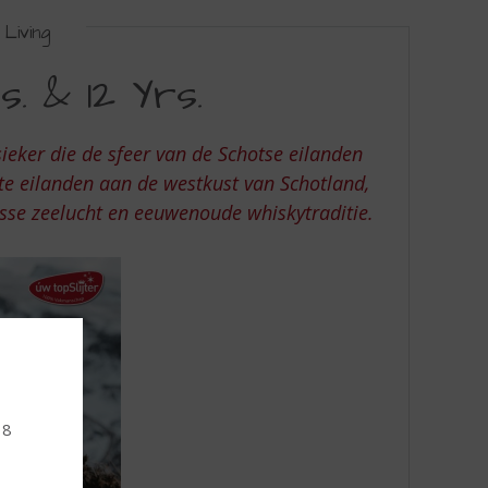
Living
. & 12 Yrs.
sieker die de sfeer van de Schotse eilanden
ste eilanden aan de westkust van Schotland,
isse zeelucht en eeuwenoude whiskytraditie.
18