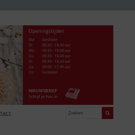
Openingstijden
Ma
:
Gesloten
Di
:
09.30 - 18.00 uur
Wo
:
09.30 - 18.00 uur
Do
:
09.30 - 18.00 uur
Vr
:
09.30 - 18.30 uur
Za
:
09.00 - 17.00 uur
Zo:
Gesloten
NIEUWSBRIEF
Schrijf je hier in
Zoeken
TACT