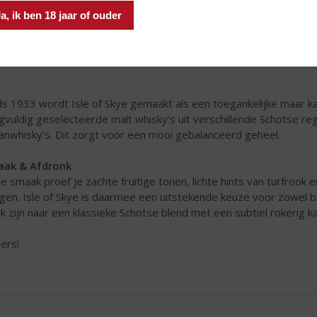
a, ik ben 18 jaar of ouder
ds 1933 wordt Isle of Skye gemaakt als een toegankelijke maar k
gvuldig geselecteerde malt whisky’s uit verschillende Schotse 
anwhisky’s. Dit zorgt voor een mooi gebalanceerd geheel.
aak & Afdronk
de smaak proef je zachte fruitige tonen, lichte hints van turfrook e
gen. Isle of Skye is daarmee een uitstekende keuze voor zowel b
k zijn naar een klassieke Schotse blend met een subtiel rokerig k
ers!