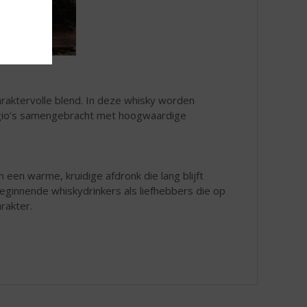
araktervolle blend. In deze whisky worden
regio’s samengebracht met hoogwaardige
n een warme, kruidige afdronk die lang blijft
eginnende whiskydrinkers als liefhebbers die op
arakter.