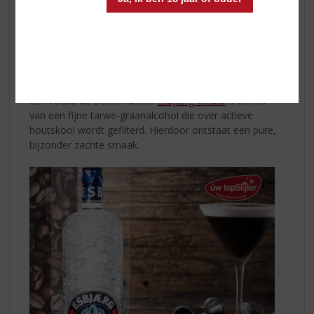
Garneer met een schijfje sinaasappel Probeer ook eens
De Kuyper Watermelon
en
Wild Strawberry
.
Tast the
sun!
Cocktail Espresso Martini met vodka!
Een vodka uit Denemarken.
Esbjærg Vodka
is bereid
van een fijne tarwe-graanalcohol die over actieve
houtskool wordt gefilterd. Hierdoor ontstaat een pure,
bijzonder zachte smaak.