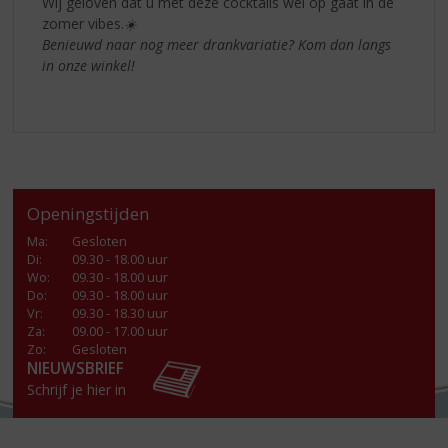
Wij geloven dat u met deze cocktails wel op gaat in de
zomer vibes.
☀️
Benieuwd naar nog meer drankvariatie? Kom dan langs
in onze winkel!
Openingstijden
Ma
:
Gesloten
Di
:
09.30 - 18.00 uur
Wo
:
09.30 - 18.00 uur
Do
:
09.30 - 18.00 uur
Vr
:
09.30 - 18.30 uur
Za
:
09.00 - 17.00 uur
Zo:
Gesloten
NIEUWSBRIEF
Schrijf je hier in