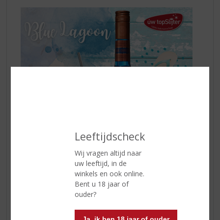
Leeftijdscheck
Wij vragen altijd naar
uw leeftijd, in de
Vul een longdrinkglas met ijsblokjes
winkels en ook online.
Voeg 2 delen
De Kuyper Blue Curaçao
en
1 deel
Bent u 18 jaar of
Three Sixty Vodka
in
ouder?
Schenk er een scheutje limoensap bij
Vul verder aan met Sprite of 7-up en roer zachtjes
door
Ja, ik ben 18 jaar of ouder