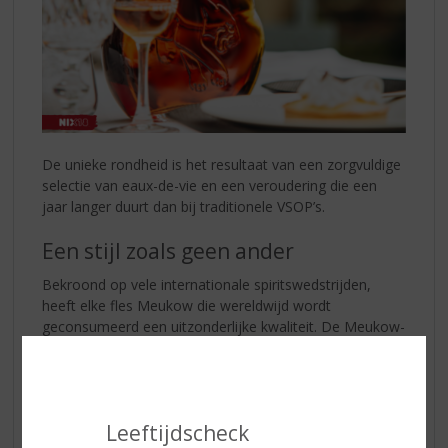
De unieke rondheid is het resultaat van een zorgvuldige
selectie van eaux-de-vie en een veroudering die een
jaar langer duurt dan bij traditionele VSOP’s.
Een stijl zoals geen ander
Bekroond op vele internationale spiritswedstrijden,
heeft elke fles Meukow die wereldwijd wordt
geconsumeerd een uitzonderlijke kwaliteit. De Meukow-
stijl kenmerkt zich door een perfecte balans tussen
krachtige en elegante aroma's.
Een Iconische Karaf
Leeftijdscheck
Om de identiteit van Meukow te versterken, zocht