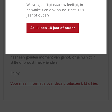
Wij vragen altijd naar uw leeftijd, in
Michel Coste naar een symbool dat de uitzonderlijke
de winkels en ook online. Bent u 18
kwaliteiten van Meukow-cognac zou benadrukken. De
jaar of ouder?
Feline-fles, versierd met de panter, werd vervolgens in
1993 gecreëerd.
Ja, ik ben 18 jaar of ouder
Het prachtige wezen, de panter, werd het icoon van het
merk en symboliseerde perfect de kracht, elegantie en
soepelheid van Meukow-cognac.
Ideaal moment om te proeven? Laat het je begeleiden
naar een gouden moment van genot, of je nu nipt in
stilte of proost met vrienden.
Enjoy!
Voor meer informatie over deze producten klikt u hier.