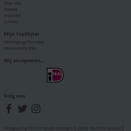
Over ons
Nieuws
Inspiratie
Contact
Mijn topSlijter
Herroepingsformulier
Interessante links
Wij accepteren...
Volg ons
F
T
I
a
w
n
Designed by YOOKY smart concepts
GEEN 18 GEEN alcohol