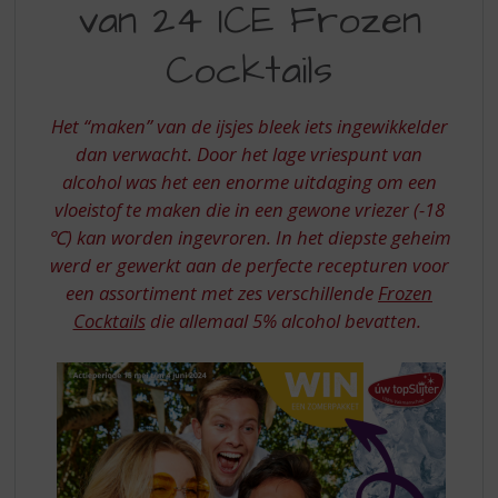
S
van 24 ICE Frozen
ZOMERPAKKET
p
VAN
r
Cocktails
i
24
n
ICE
g
Het “maken” van de ijsjes bleek iets ingewikkelder
n
FROZEN
dan verwacht. Door het lage vriespunt van
a
alcohol was het een enorme uitdaging om een
COCKTAILS
a
vloeistof te maken die in een gewone vriezer (-18
r
℃) kan worden ingevroren. In het diepste geheim
d
e
werd er gewerkt aan de perfecte recepturen voor
n
een assortiment met zes verschillende
Frozen
a
Cocktails
die allemaal 5% alcohol bevatten.
v
i
g
a
t
i
e