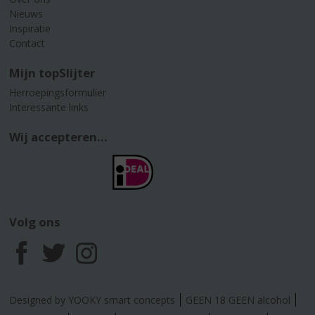
Nieuws
Inspiratie
Contact
Mijn topSlijter
Herroepingsformulier
Interessante links
Wij accepteren...
Volg ons
F
T
I
a
w
n
Designed by YOOKY smart concepts
GEEN 18 GEEN alcohol