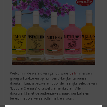
Welkom in de wereld van genot, waar
Bellini
mensen
graag wil trakteren op hun verrukkelijke Italiaanse
dranken. Laat u betoveren door de heerlijke selectie van
‘’Liquore Crema's’’ oftewel créme likeuren. Allen
doordrenkt met de authentieke smaak van Italië en
bereid met o.a. verse volle melk en room.