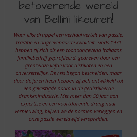
S
betoverende wereld
DE
p
BETOVERENDE
r
van Bellini likeuren!
i
WERELD
n
VAN
g
Waar elke druppel een verhaal vertelt van passie,
n
BELLINI
traditie en ongeëvenaarde kwaliteit. Sinds 1971
a
hebben zij zich als een toonaangevend Italiaans
LIKEUREN
a
familiebedrijf geprofileerd, gedreven door een
r
grenzeloze liefde voor distillaten en een
d
e
onverzettelijke. De reis begon bescheiden, maar
n
door de jaren heen hebben zij zich ontwikkeld tot
a
een gevestigde naam in de gedistilleerde
v
drankenindustrie. Met meer dan 50 jaar aan
i
expertise en een voortdurende drang naar
g
a
vernieuwing, blijven we de normen verleggen en
t
onze passie wereldwijd verspreiden.
i
e