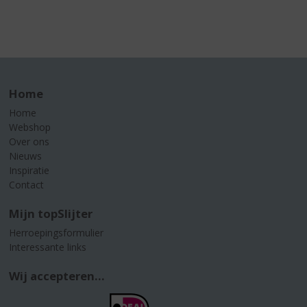
Home
Home
Webshop
Over ons
Nieuws
Inspiratie
Contact
Mijn topSlijter
Herroepingsformulier
Interessante links
Wij accepteren...