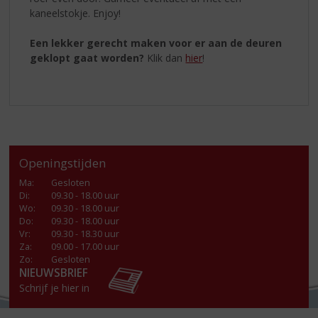
kaneelstokje. Enjoy!
Een lekker gerecht maken voor er aan de deuren
geklopt gaat worden?
Klik dan
hier
!
Openingstijden
Ma
:
Gesloten
Di
:
09.30 - 18.00 uur
Wo
:
09.30 - 18.00 uur
Do
:
09.30 - 18.00 uur
Vr
:
09.30 - 18.30 uur
Za
:
09.00 - 17.00 uur
Zo:
Gesloten
NIEUWSBRIEF
Schrijf je hier in