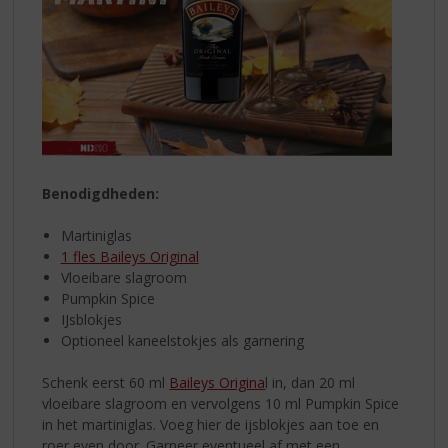
Benodigdheden:
Martiniglas
1 fles Baileys Original
Vloeibare slagroom
Pumpkin Spice
IJsblokjes
Optioneel kaneelstokjes als garnering
Schenk eerst 60 ml
Baileys Origina
l in, dan 20 ml
vloeibare slagroom en vervolgens 10 ml Pumpkin Spice
in het martiniglas. Voeg hier de ijsblokjes aan toe en
roer even door. Garneer eventueel af met een