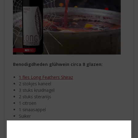
Benodigdheden glühwein circa 8 glazen:
1 fles Long Feathers Shiraz
2 stokjes kaneel
3 stuks kruidnagel
2 stuks steranijs
1 citroen
1 sinaasappel
Suiker
Giet de fles
Long Feathers Shiraz
in de pan en zet deze
alvast op (héél) laag vuur. Niet laten koken anders