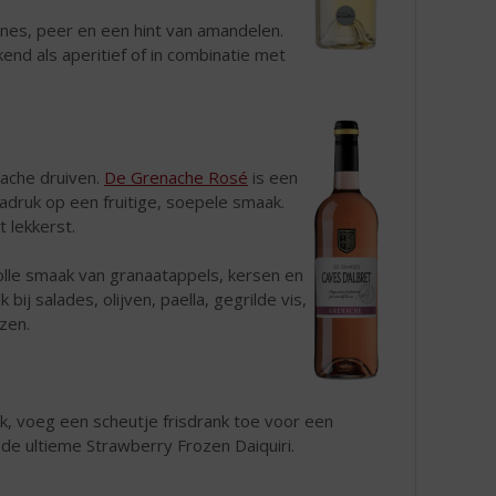
ines, peer en een hint van amandelen.
ekend als aperitief of in combinatie met
ache druiven.
De Grenache Rosé
is een
nadruk op een fruitige, soepele smaak.
 lekkerst.
olle smaak van granaatappels, kersen en
k bij salades, olijven, paella, gegrilde vis,
azen.
, voeg een scheutje frisdrank toe voor een
 de ultieme Strawberry Frozen Daiquiri.