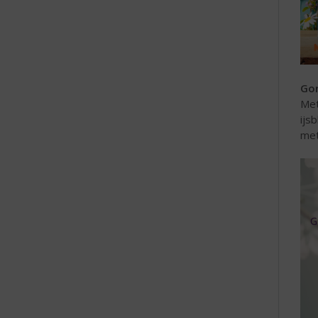
Gor
Me
ijs
met