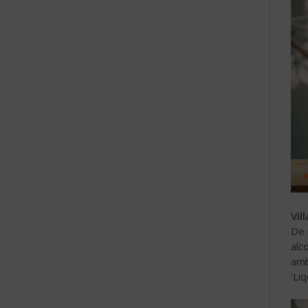
Vil
De 
alc
amb
'Li