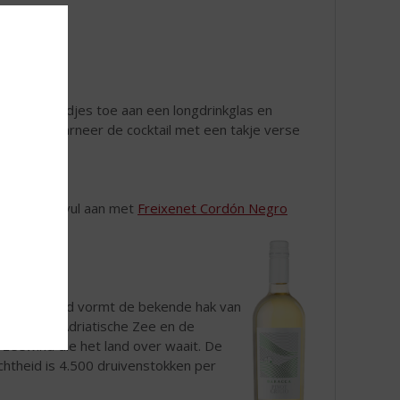
ar muntblaadjes toe aan een longdrinkglas en
elsap en garneer de cocktail met een takje verse
t...
eflûte en vul aan met
Freixenet Cordón Negro
it schiereiland vormt de bekende hak van
j gelegen Adriatische Zee en de
zeewind die het land over waait. De
chtheid is 4.500 druivenstokken per