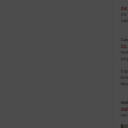
Bar
De 
sal
Cav
De 
hee
Jon
Exp
bes
kip
Mal
Mal
ver