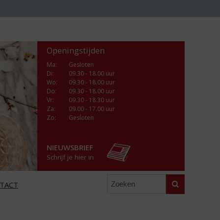
Openingstijden
Ma
:
Gesloten
Di
:
09.30 - 18.00 uur
Wo
:
09.30 - 18.00 uur
Do
:
09.30 - 18.00 uur
Vr
:
09.30 - 18.30 uur
Za
:
09.00 - 17.00 uur
Zo:
Gesloten
NIEUWSBRIEF
Schrijf je hier in
Zoeken
TACT