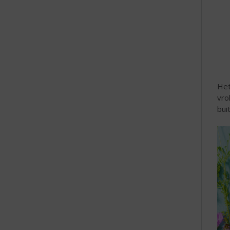
e
Het
vro
bui