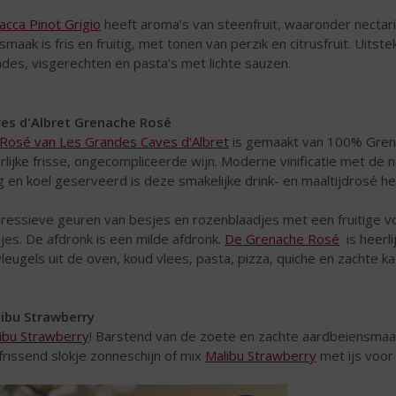
acca Pinot Grigio
heeft aroma’s van steenfruit, waaronder nectar
smaak is fris en fruitig, met tonen van perzik en citrusfruit. Uitst
ades, visgerechten en pasta’s met lichte sauzen.
es d'Albret Grenache Rosé
Rosé van Les Grandes Caves d’Albret
is gemaakt van 100% Gren
rlijke frisse, ongecompliceerde wijn. Moderne vinificatie met de 
g en koel geserveerd is deze smakelijke drink- en maaltijdrosé het
ressieve geuren van besjes en rozenblaadjes met een fruitige v
jes. De afdronk is een milde afdronk.
De Grenache Rosé
is heerlij
vleugels uit de oven, koud vlees, pasta, pizza, quiche en zachte k
ibu Strawberry
ibu Strawberry
! Barstend van de zoete en zachte aardbeiensmaak
frissend slokje zonneschijn of mix
Malibu Strawberry
met ijs voor