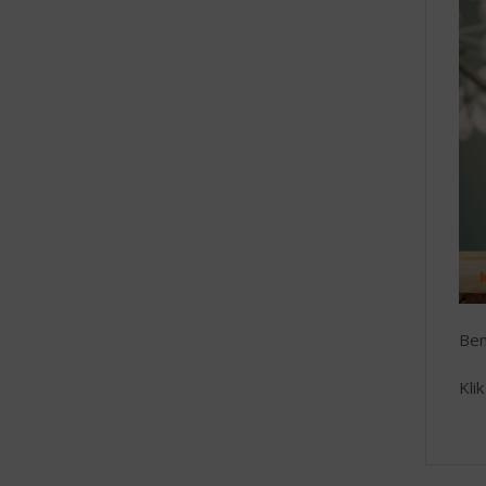
Ben
Kli