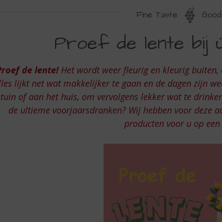
Fine Taste
Good 
ROEF
Proef de lente bij ú
E
ENTE
Proef de lente!
Het wordt weer fleurig en kleurig buiten,
J
lles lijkt net wat makkelijker te gaan en de dagen zijn w
W
 tuin of aan het huis, om vervolgens lekker wat te drinke
de ultieme voorjaarsdranken? Wij hebben voor deze a
OPSLIJTER
producten voor u op een r