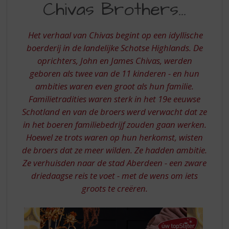
S
Chivas Brothers...
VAN
p
DE
r
i
Het verhaal van Chivas begint op een idyllische
CHIVAS
n
boerderij in de landelijke Schotse Highlands. De
BROTHERS
g
oprichters, John en James Chivas, werden
n
geboren als twee van de 11 kinderen - en hun
a
ambities waren even groot als hun familie.
a
r
Familietradities waren sterk in het 19e eeuwse
d
Schotland en van de broers werd verwacht dat ze
e
in het boeren familiebedrijf zouden gaan werken.
n
Hoewel ze trots waren op hun herkomst, wisten
a
de broers dat ze meer wilden. Ze hadden ambitie.
v
Ze verhuisden naar de stad Aberdeen - een zware
i
g
driedaagse reis te voet - met de wens om iets
a
groots te creëren.
t
i
e