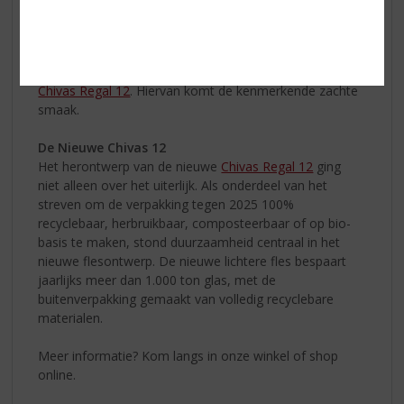
prachtige Strathisla Distillery; the Home of Chivas.
Oorspronkelijk opgericht in 1786, is het de oudste
werkende distilleerderij in de Schotse Highlands.
Strathisla Single Malt Whisky stroomt door elke fles
Chivas Regal 12
. Hiervan komt de kenmerkende zachte
smaak.
De Nieuwe Chivas 12
Het herontwerp van de nieuwe
Chivas Regal 12
ging
niet alleen over het uiterlijk. Als onderdeel van het
streven om de verpakking tegen 2025 100%
recyclebaar, herbruikbaar, composteerbaar of op bio-
basis te maken, stond duurzaamheid centraal in het
nieuwe flesontwerp. De nieuwe lichtere fles bespaart
jaarlijks meer dan 1.000 ton glas, met de
buitenverpakking gemaakt van volledig recyclebare
materialen.
Meer informatie? Kom langs in onze winkel of shop
online.