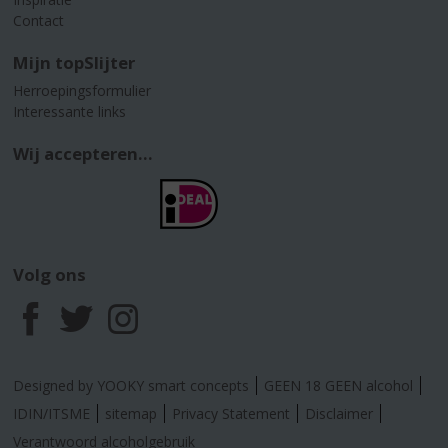
Contact
Mijn topSlijter
Herroepingsformulier
Interessante links
Wij accepteren...
Volg ons
F
T
I
a
w
n
Designed by YOOKY smart concepts
GEEN 18 GEEN alcohol
c
i
s
IDIN/ITSME
sitemap
Privacy Statement
Disclaimer
Verantwoord alcoholgebruik