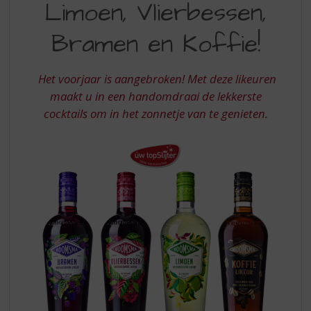
S
Limoen, Vlierbessen,
LIMOEN
p
VLIERBESSEN
r
Bramen en Koffie!
i
BRAMEN
n
EN
g
Het voorjaar is aangebroken! Met deze likeuren
n
KOFFIE
maakt u in een handomdraai de lekkerste
a
cocktails om in het zonnetje van te genieten.
a
r
d
e
n
a
v
i
g
a
t
i
e