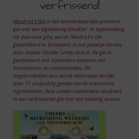
S
verfrissend!
LEKKER
p
VERFRISSEND
r
i
Hendrick’s Gin
is een wonderbaarlijke premium
n
gin met een eigenzinnig karakter. In tegenstelling
g
tot doorsnee gins, wordt Hendrick’s Gin
n
gedistilleerd in Schotland, in het plaatsje Girvan,
a
door master distiller Lesley Gracie. De gin is
a
r
geïnfuseerd met bijzondere essences van
d
komkommer en rozenblaadjes. Dit
e
ongebruikelijke duo wordt daarnaast verrijkt
n
door 11 zorgvuldig geselecteerde botanische
a
ingrediënten. Deze unieke combinatie resulteert
v
in een verfrissende gin met een bloemig aroma.
i
g
a
t
i
e