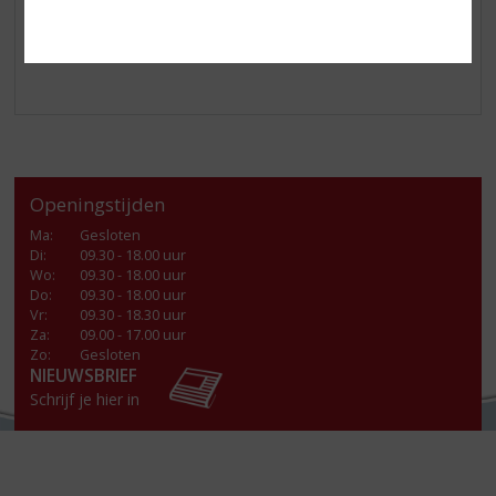
Enjoy!
Openingstijden
Ma
:
Gesloten
Di
:
09.30 - 18.00 uur
Wo
:
09.30 - 18.00 uur
Do
:
09.30 - 18.00 uur
Vr
:
09.30 - 18.30 uur
Za
:
09.00 - 17.00 uur
Zo:
Gesloten
NIEUWSBRIEF
Schrijf je hier in