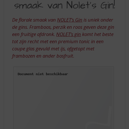
S
smaak van Nolet's Gin!
FLORALE
p
SMAAK
r
i
De florale smaak van
NOLET’s Gin
is uniek onder
VAN
n
de gins. Framboos, perzik en roos geven deze gin
NOLET’S
g
een fruitige afdronk.
NOLET’s gin
komt het beste
n
GIN
tot zijn recht met een premium tonic in een
a
coupe glas gevuld met ijs, afgetopt met
a
r
frambozen en ander bosfruit.
d
e
n
a
v
i
g
a
t
i
e