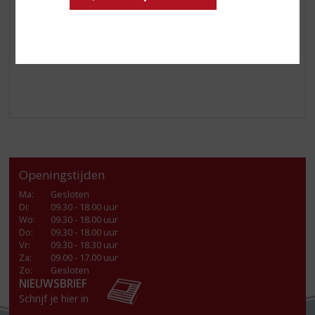
Openingstijden
Ma
:
Gesloten
Di
:
09.30 - 18.00 uur
Wo
:
09.30 - 18.00 uur
Do
:
09.30 - 18.00 uur
Vr
:
09.30 - 18.30 uur
Za
:
09.00 - 17.00 uur
Zo:
Gesloten
NIEUWSBRIEF
Schrijf je hier in