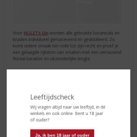
Voor
NOLET’s Gin
worden alle gebruikte botanicals en
kruiden individueel gemacereerd en gedistilleerd. Zo
komt iedere smaak ten volle tot zijn recht en proef je
een gelaagde rijkdom van smaken met een verrassend
floraal karakter en uitzonderlijke lengte.
Fijnproevers zijn het erover eens dat
NOLET’S Dry Gin
Silver
puur én in een mix echt van een andere orde is.
Enjoy!
Leeftijdscheck
Wij vragen altijd naar uw leeftijd, in de
winkels en ook online. Bent u 18 jaar
of ouder?
Ja, ik ben 18 jaar of ouder